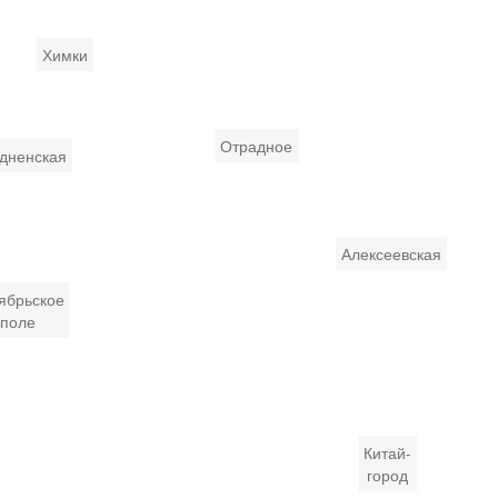
Химки
Отрадное
дненская
Алексеевская
ябрьское
поле
Китай-
город