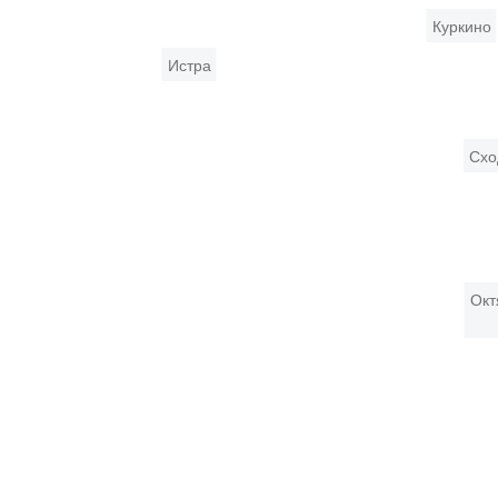
Куркино
Истра
Схо
Окт