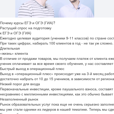
Почему
курсы ЕГЭ и ОГЭ (ГИА)?
Растущий спрос на подготовку
к ЕГЭ и ОГЭ (ГИА)
Ежегодно целевая аудитория (ученики 9-11 классов) по стране сос
При таких цифрах, набирать 100 клиентов в год - не так уж сложно.
Длительная
«жизнь» клиента
В отличие от продажи товаров, мы получаем платеж от клиента еже
ученик оплачивает за все время своего обучения, у нас составляет 
Быстрый выход в операционный плюс
Выход в «операционный плюс» происходит уже на 3-й месяц работ
достаточно набрать от 10 до 15 учеников, в зависимости от регион
Низкий порог для входа
Первоначальные инвестиции, кроме паушального взноса, составят 
несравнимо с миллионными инвестициями, как это обычно бывает 
Незаполненный рынок
Рынок образовательных услуг пока еще не очень серьезно заполнен
мы уже стали одними из лидеров в нашей тематике. Теперь мы сдел