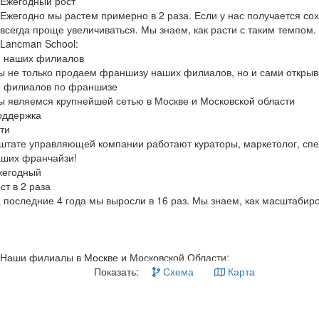
Ежегодный рост
Ежегодно мы растем примерно в 2 раза. Если у нас получается сох
всегда проще увеличиваться. Мы знаем, как расти с таким темпом.
Lancman
School
:
0 наших филиалов
ы не только продаем франшизу наших филиалов, но и
сами откры
0 филиалов по франшизе
 являемся крупнейшей сетью в Москве и Московской области
оддержка
ти
штате управляющей компании работают кураторы, маркетолог, спец
аших франчайзи!
жегодный
ст в 2 раза
 последние 4 года мы
выросли в 16 раз.
Мы знаем, как масштабиров
Наши филиалы в Москве и Московской Области:
Показать:
Схема
Карта