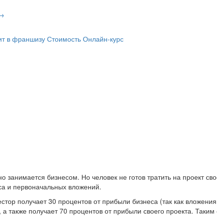
 →
ит в франшизу
Стоимость
Онлайн-курс
но занимается бизнесом. Но человек не готов тратить на проект с
оса и первоначальных вложений.
стор получает 30 процентов от прибыли бизнеса (так как вложени
, а также получает 70 процентов от прибыли своего проекта. Таки