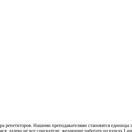
ора репетиторов. Нашими преподавателями становятся единицы 
ся, далеко не все соискатели, желающие работать на курсах Lan