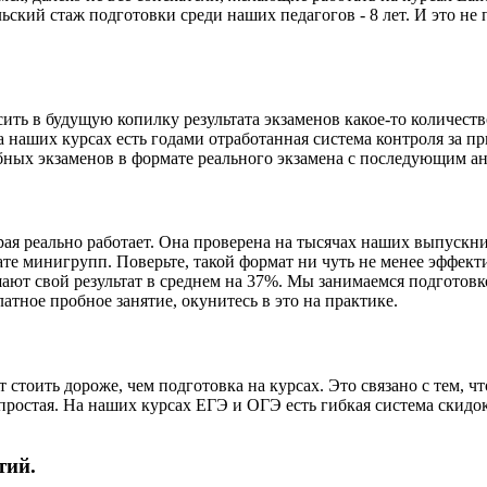
кий стаж подготовки среди наших педагогов - 8 лет. И это не 
ить в будущую копилку результата экзаменов какое-то количест
наших курсах есть годами отработанная система контроля за пр
обных экзаменов в формате реального экзамена с последующим 
рая реально работает. Она проверена на тысячах наших выпускни
е минигрупп. Поверьте, такой формат ни чуть не менее эффектив
ют свой результат в среднем на 37%. Мы занимаемся подготовко
атное пробное занятие, окунитесь в это на практике.
 стоить дороже, чем подготовка на курсах. Это связано с тем, чт
 простая. На наших курсах ЕГЭ и ОГЭ есть гибкая система скид
тий.