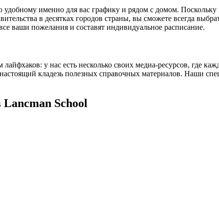
но удобному именно для вас графику и рядом с домом. Посколь
авительства в десятках городов страны, вы сможете всегда выбр
все ваши пожелания и составят индивидуальное расписание.
лайфхаков: у нас есть несколько своих медиа-ресурсов, где ка
 настоящий кладезь полезных справочных материалов. Наши спе
в Lancman School