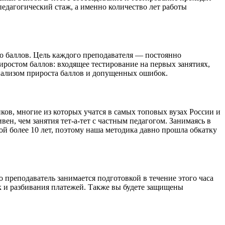
педагогический стаж, а именно количество лет работы
во баллов. Цель каждого преподавателя — постоянно
иростом баллов: входящее тестирование на первых занятиях,
анализом прироста баллов и допущенных ошибок.
ков, многие из которых учатся в самых топовых вузах России и
ен, чем занятия тет-а-тет с частным педагогом. Занимаясь в
й более 10 лет, поэтому наша методика давно прошла обкатку
о преподаватель занимается подготовкой в течение этого часа
ок и разбивания платежей. Также вы будете защищены