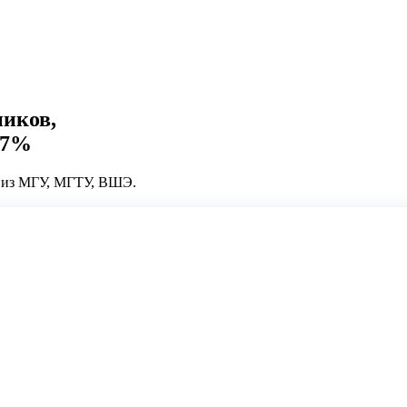
ников,
37%
у из МГУ, МГТУ, ВШЭ.