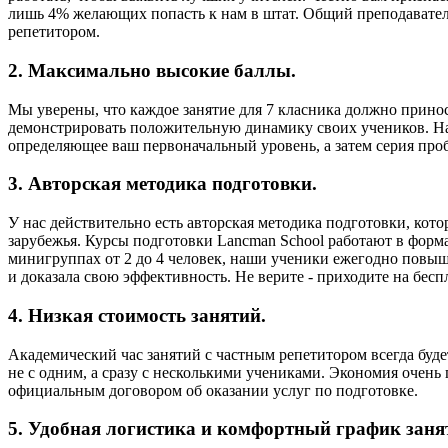
лишь 4% желающих попасть к нам в штат. Общий преподавательс
репетитором.
2. Максимально высокие баллы.
Мы уверены, что каждое занятие для 7 класника должно принос
демонстрировать положительную динамику своих учеников. На 
определяющее ваш первоначальный уровень, а затем серия пр
3. Авторская методика подготовки.
У нас действительно есть авторская методика подготовки, кото
зарубежья. Курсы подготовки Lancman School работают в формат
минигруппах от 2 до 4 человек, наши ученики ежегодно повыша
и доказала свою эффективность. Не верите - приходите на беспл
4. Низкая стоимость занятий.
Академический час занятий с частным репетитором всегда будет
не с одним, а сразу с несколькими учениками. Экономия очень
официальным договором об оказании услуг по подготовке.
5. Удобная логистика и комфортный график заня