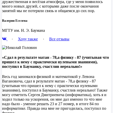
дружественная и весёлая атмосфера, где у меня появилось
много новых друзей, с которыми даже после окончания
занятий мы не потеряли связь и общаемся до сих пор.
Валерия Еселева
МГТУ им. Н. Э. Баумана
·
Хочу также
·
Все отзывы
«Сдал в результате матан - 78,а физику - 87 (учитывая что
пришел к нему с практически нулевыми знаниями),
поступил в Бауманку, счастлив нереально!»
Весь год занимался физикой и математикой у Левона
Вагановича, сдал в результате матан - 78,а физику - 87
(учитывая что пришел к нему с практически нулевыми
знаниями), поступил в Бауманку, счастлив нереально! Также
могу отметить Сергея Дмитриевича (информатика), хоть я и
ходил только на ускорения, он мне дал именно то что мне
надо было - умение решать 23 и 27 номер, в итоге 84 по
информатике. Правда она мне не пригодилась, поступил по
физике.