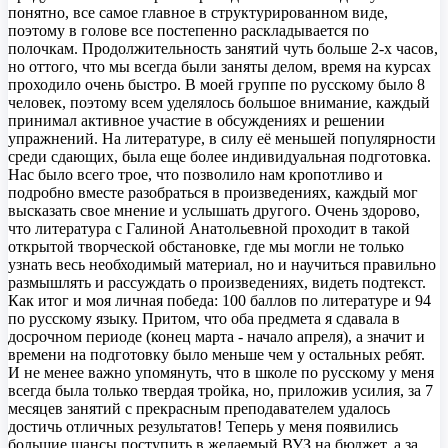
понятно, все самое главное в структурированном виде,
поэтому в голове все постепенно раскладывается по
полочкам. Продолжительность занятий чуть больше 2-х часов,
но оттого, что мы всегда были заняты делом, время на курсах
проходило очень быстро. В моей группе по русскому было 8
человек, поэтому всем уделялось большое внимание, каждый
принимал активное участие в обсуждениях и решении
упражнений. На литературе, в силу её меньшей популярности
среди сдающих, была еще более индивидуальная подготовка.
Нас было всего трое, что позволило нам кропотливо и
подробно вместе разобраться в произведениях, каждый мог
высказать свое мнение и услышать другого. Очень здорово,
что литература с Галиной Анатольевной проходит в такой
открытой творческой обстановке, где мы могли не только
узнать весь необходимый материал, но и научиться правильно
размышлять и рассуждать о произведениях, видеть подтекст.
Как итог и моя личная победа: 100 баллов по литературе и 94
по русскому языку. Притом, что оба предмета я сдавала в
досрочном периоде (конец марта - начало апреля), а значит и
времени на подготовку было меньше чем у остальных ребят.
И не менее важно упомянуть, что в школе по русскому у меня
всегда была только твердая тройка, но, приложив усилия, за 7
месяцев занятий с прекрасным преподавателем удалось
достичь отличных результатов! Теперь у меня появились
большие шансы поступить в желаемый ВУЗ на бюджет, а за