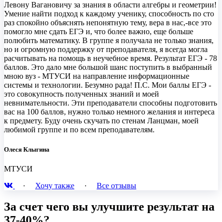
Левону Вагановичу за знания в области алгебры и геометрии!
Умение найти подход к каждому ученику, способность по сто
раз спокойно объяснять непонятную тему, вера в нас,-все это
помогло мне сдать ЕГЭ и, что более важно, еще больше
полюбить математику. В группе я получала не только знания,
но и огромную поддержку от преподавателя, я всегда могла
расчитывать на помощь в неучебное время. Результат ЕГЭ - 78
баллов. Это дало мне большой шанс поступить в выбранный
мною вуз - МТУСИ на направление информационные
системы и технологии. Безумно рада! П.С. Мои баллы ЕГЭ -
это совокупность полученных знаний и моей
невнимательности. Эти преподаватели способны подготовить
вас на 100 баллов, нужно только немного желания и интереса
к предмету. Буду очень скучать по стенам Ланцман, моей
любимой группе и по всем преподавателям.
Олеся Клыгина
МТУСИ
·
Хочу также
·
Все отзывы
За счет чего вы улучшите результат на
37-40%?