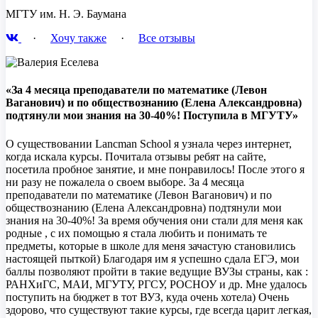
МГТУ им. Н. Э. Баумана
·
Хочу также
·
Все отзывы
«За 4 месяца преподаватели по математике (Левон
Ваганович) и по обществознанию (Елена Александровна)
подтянули мои знания на 30-40%! Поступила в МГУТУ»
О существовании Lancman School я узнала через интернет,
когда искала курсы. Почитала отзывы ребят на сайте,
посетила пробное занятие, и мне понравилось! После этого я
ни разу не пожалела о своем выборе. За 4 месяца
преподаватели по математике (Левон Ваганович) и по
обществознанию (Елена Александровна) подтянули мои
знания на 30-40%! За время обучения они стали для меня как
родные , с их помощью я стала любить и понимать те
предметы, которые в школе для меня зачастую становились
настоящей пыткой) Благодаря им я успешно сдала ЕГЭ, мои
баллы позволяют пройти в такие ведущие ВУЗы страны, как :
РАНХиГС, МАИ, МГУТУ, РГСУ, РОСНОУ и др. Мне удалось
поступить на бюджет в тот ВУЗ, куда очень хотела) Очень
здорово, что существуют такие курсы, где всегда царит легкая,