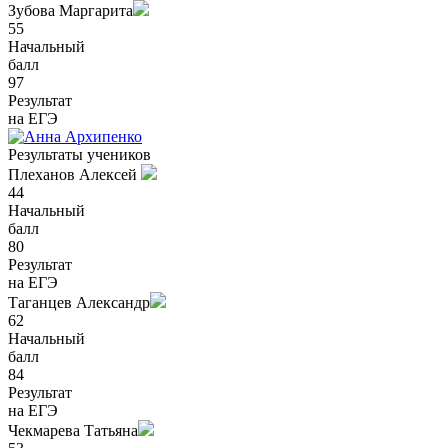
Зубова Маргарита
55
Начальный
балл
97
Результат
на ЕГЭ
Результаты учеников
Плеханов Алексей
44
Начальный
балл
80
Результат
на ЕГЭ
Таганцев Александр
62
Начальный
балл
84
Результат
на ЕГЭ
Чекмарева Татьяна