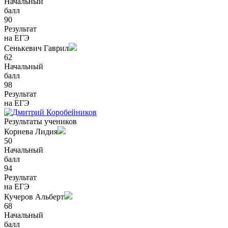
Начальный
балл
90
Результат
на ЕГЭ
Сенькевич Гаврил
62
Начальный
балл
98
Результат
на ЕГЭ
Результаты учеников
Корнева Лидия
50
Начальный
балл
94
Результат
на ЕГЭ
Кучеров Альберт
68
Начальный
балл