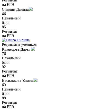
Результат
на ЕГЭ
Сиднин Данила
46
Начальный
балл
85
Результат
на ЕГЭ
Результаты учеников
Кузнецова Дарья
76
Начальный
балл
92
Результат
на ЕГЭ
Василькова Ульяна
69
Начальный
балл
88
Результат
на ЕГЭ