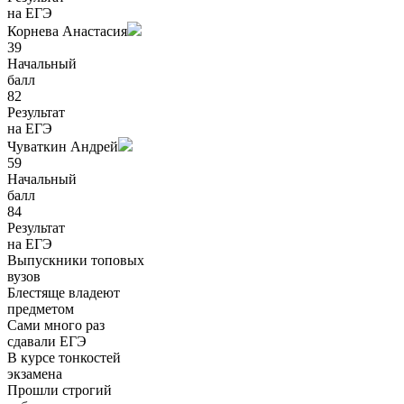
на ЕГЭ
Корнева Анастасия
39
Начальный
балл
82
Результат
на ЕГЭ
Чуваткин Андрей
59
Начальный
балл
84
Результат
на ЕГЭ
Выпускники топовых
вузов
Блестяще владеют
предметом
Сами много раз
сдавали ЕГЭ
В курсе тонкостей
экзамена
Прошли строгий