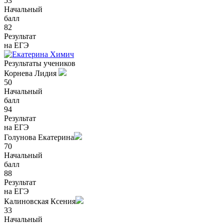
53
Начальный
балл
82
Результат
на ЕГЭ
Результаты учеников
Корнева Лидия
50
Начальный
балл
94
Результат
на ЕГЭ
Голунова Екатерина
70
Начальный
балл
88
Результат
на ЕГЭ
Калиновская Ксения
33
Начальный