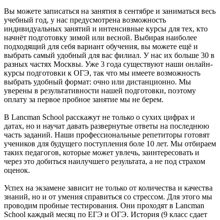
Вы можете записаться на занятия в сентябре и заниматься весь
учебный год, у нас предусмотрена возможность
индивидуальных занятий и интенсивные курсы для тех, кто
начнёт подготовку зимой или весной. Выбирая наиболее
подходящий для себя вариант обучения, вы можете ещё и
выбрать самый удобный для вас филиал. У нас их больше 30 в
разных частях Москвы. Уже 3 года существуют наши онлайн-
курсы подготовки к ОГЭ, так что мы имеете возможность
выбрать удобный формат: очно или дистанционно. Мы
уверены в результативности нашей подготовки, поэтому
оплату за первое пробное занятие мы не берем.
В Lancman School расскажут не только о сухих цифрах и
датах, но и научат давать развернутые ответы на последнюю
часть заданий. Наши профессиональные репетиторы готовят
учеников для будущего поступления боле 10 лет. Мы отбираем
таких педагогов, которые может увлечь, заинтересовать и
через это добиться наилучшего результата, а не под страхом
оценок.
Успех на экзамене зависит не только от количества и качества
знаний, но и от умения справиться со стрессом. Для этого мы
проводим пробные тестирования. Они проходят в Lancman
School каждый месяц по ЕГЭ и ОГЭ. История (9 класс сдает