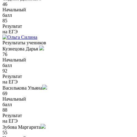
46
Начальный
балл
85
Результат
на ЕГЭ
Результаты учеников
Кузнецова Дарья
76
Начальный
балл
92
Результат
на ЕГЭ
Василькова Ульяна
69
Начальный
балл
88
Результат
на ЕГЭ
Зубова Маргарита
55