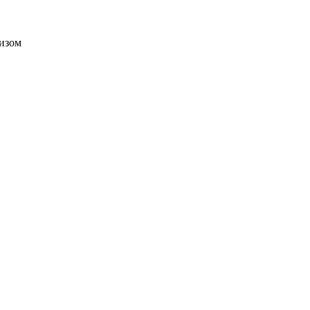
лизом