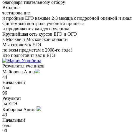
благодаря тщательному отбору
Входное
тестирование
и пробные ЕГЭ каждые 2-3 месяца с подробной оценкой и ана
Системный контроль учебного процесса
и продвижения каждого ученика
Крупнейшая сеть курсов ЕГЭ и ОГЭ
в Москве и Московской области
Мы готовим к ЕГЭ
по всем предметам с 2008-го года!
Кто подготовит вас к ЕГЭ
Результаты учеников
Майорова Анна
44
Начальный
балл
96
Результат
на ЕГЭ
Киборова Алина
43
Начальный
балл
90