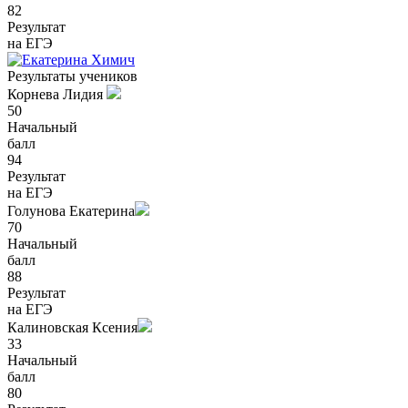
82
Результат
на ЕГЭ
Результаты учеников
Корнева Лидия
50
Начальный
балл
94
Результат
на ЕГЭ
Голунова Екатерина
70
Начальный
балл
88
Результат
на ЕГЭ
Калиновская Ксения
33
Начальный
балл
80