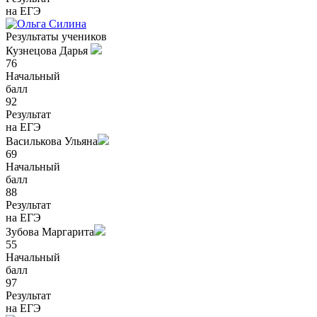
на ЕГЭ
Результаты учеников
Кузнецова Дарья
76
Начальный
балл
92
Результат
на ЕГЭ
Василькова Ульяна
69
Начальный
балл
88
Результат
на ЕГЭ
Зубова Маргарита
55
Начальный
балл
97
Результат
на ЕГЭ