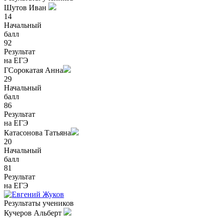
Шутов Иван
14
Начальный
балл
92
Результат
на ЕГЭ
ГСорокатая Анна
29
Начальный
балл
86
Результат
на ЕГЭ
Катасонова Татьяна
20
Начальный
балл
81
Результат
на ЕГЭ
Результаты учеников
Кучеров Альберт