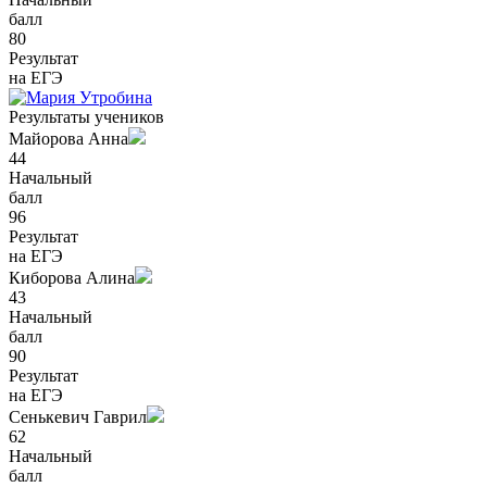
балл
80
Результат
на ЕГЭ
Результаты учеников
Майорова Анна
44
Начальный
балл
96
Результат
на ЕГЭ
Киборова Алина
43
Начальный
балл
90
Результат
на ЕГЭ
Сенькевич Гаврил
62
Начальный
балл