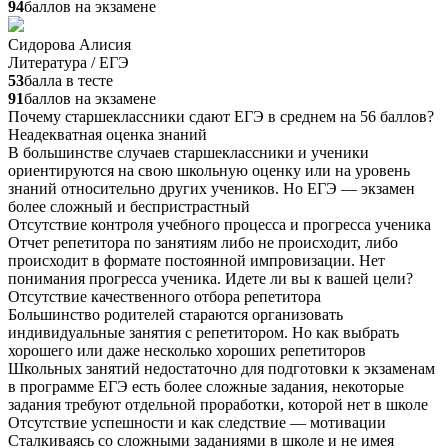
94
баллов на экзамене
Сидорова Алисия
Литература / ЕГЭ
53
балла в тесте
91
баллов на экзамене
Почему старшеклассники сдают ЕГЭ в среднем на
56
баллов?
Неадекватная оценка знаний
В большинстве случаев старшеклассники и ученики
ориентируются на свою школьную оценку или на уровень
знаний относительно других учеников. Но ЕГЭ — экзамен
более сложный и беспристрастный
Отсутствие контроля учебного процесса и прогресса ученика
Отчет репетитора по занятиям либо не происходит, либо
происходит в формате постоянной импровизации. Нет
понимания прогресса ученика. Идете ли вы к вашей цели?
Отсутствие качественного отбора репетитора
Большинство родителей стараются организовать
индивидуальные занятия с репетитором. Но как выбрать
хорошего или даже несколько хороших репетиторов
Школьных занятий недостаточно для подготовки к экзаменам
в программе ЕГЭ есть более сложные задания, некоторые
задания требуют отдельной проработки, которой нет в школе
Отсутствие успешности и как следствие — мотивации
Сталкиваясь со сложными заданиями в школе и не имея