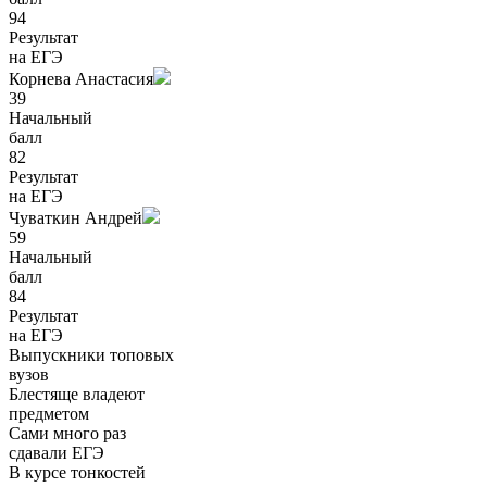
94
Результат
на ЕГЭ
Корнева Анастасия
39
Начальный
балл
82
Результат
на ЕГЭ
Чуваткин Андрей
59
Начальный
балл
84
Результат
на ЕГЭ
Выпускники топовых
вузов
Блестяще владеют
предметом
Сами много раз
сдавали ЕГЭ
В курсе тонкостей