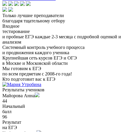
Только лучшие преподаватели
благодаря тщательному отбору
Входное
тестирование
и пробные ЕГЭ каждые 2-3 месяца с подробной оценкой и
анализом
Системный контроль учебного процесса
и продвижения каждого ученика
Крупнейшая сеть курсов ЕГЭ и ОГЭ
в Москве и Московской области
Мы готовим к ЕГЭ
по всем предметам с 2008-го года!
Кто подготовит вас к ЕГЭ
Результаты учеников
Майорова Анна
44
Начальный
балл
96
Результат
на ЕГЭ