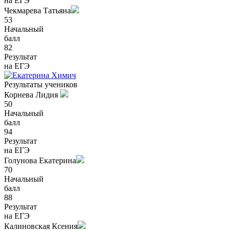
на ЕГЭ
Чекмарева Татьяна
53
Начальный
балл
82
Результат
на ЕГЭ
Результаты учеников
Корнева Лидия
50
Начальный
балл
94
Результат
на ЕГЭ
Голунова Екатерина
70
Начальный
балл
88
Результат
на ЕГЭ
Калиновская Ксения