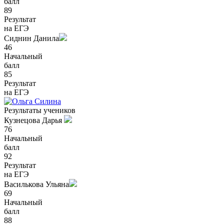
балл
89
Результат
на ЕГЭ
Сиднин Данила
46
Начальный
балл
85
Результат
на ЕГЭ
Результаты учеников
Кузнецова Дарья
76
Начальный
балл
92
Результат
на ЕГЭ
Василькова Ульяна
69
Начальный
балл
88