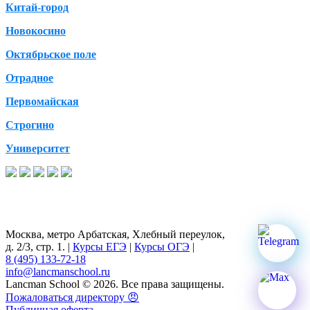
Китай-город
Новокосино
Октябрьское поле
Отрадное
Первомайская
Строгино
Университет
Москва, метро Арбатская, Хлебный переулок,
д. 2/3, стр. 1. |
Курсы ЕГЭ
|
Курсы ОГЭ
|
8 (495) 133-72-18
info@lancmanschool.ru
Lancman School © 2026. Все права защищены.
Пожаловаться директору 😠
Публичная оферта