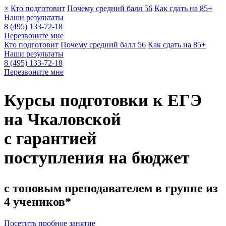
×
Кто подготовит
Почему средний балл 56
Как сдать на 85+
Наши результаты
8 (495) 133-72-18
Перезвоните мне
Кто подготовит
Почему средний балл 56
Как сдать на 85+
Наши результаты
8 (495) 133-72-18
Перезвоните мне
Курсы подготовки к ЕГЭ
на Чкаловской
с гарантией
поступления на бюджет
с топовым преподавателем в группе из
4 учеников*
Посетить пробное занятие