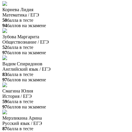
Корнева Лидия
Математика / ЕГЭ
50
балла в тесте
94
баллов на экзамене
Зубова Маргарита
Обществознание / ЕГЭ
52
балла в тесте
97
баллов на экзамене
Вадим Спиридонов
Английский язык / ЕГЭ
83
балла в тесте
97
баллов на экзамене
Смагина Юлия
История / ЕГЭ
59
балла в тесте
97
баллов на экзамене
Мерзликина Арина
Русский язык / ЕГЭ
87
балла в тесте