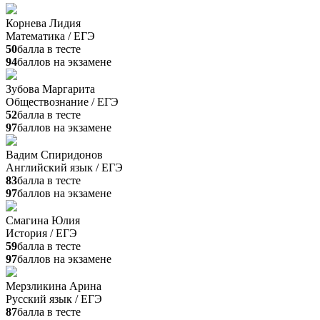
Корнева Лидия
Математика / ЕГЭ
50
балла в тесте
94
баллов на экзамене
Зубова Маргарита
Обществознание / ЕГЭ
52
балла в тесте
97
баллов на экзамене
Вадим Спиридонов
Английский язык / ЕГЭ
83
балла в тесте
97
баллов на экзамене
Смагина Юлия
История / ЕГЭ
59
балла в тесте
97
баллов на экзамене
Мерзликина Арина
Русский язык / ЕГЭ
87
балла в тесте