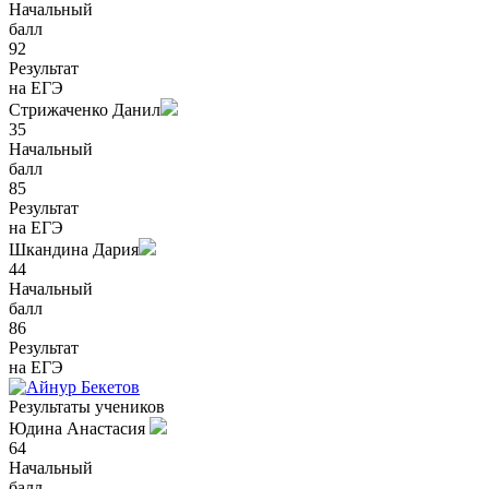
Начальный
балл
92
Результат
на ЕГЭ
Стрижаченко Данил
35
Начальный
балл
85
Результат
на ЕГЭ
Шкандина Дария
44
Начальный
балл
86
Результат
на ЕГЭ
Результаты учеников
Юдина Анастасия
64
Начальный
балл