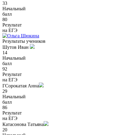
33
Начальный
балл
80
Результат
на ЕГЭ
Результаты учеников
Шутов Иван
14
Начальный
балл
92
Результат
на ЕГЭ
ГСорокатая Анна
29
Начальный
балл
86
Результат
на ЕГЭ
Катасонова Татьяна
20