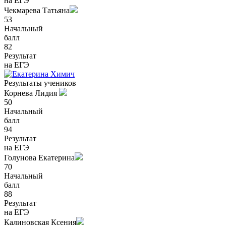
на ЕГЭ
Чекмарева Татьяна
53
Начальный
балл
82
Результат
на ЕГЭ
Результаты учеников
Корнева Лидия
50
Начальный
балл
94
Результат
на ЕГЭ
Голунова Екатерина
70
Начальный
балл
88
Результат
на ЕГЭ
Калиновская Ксения