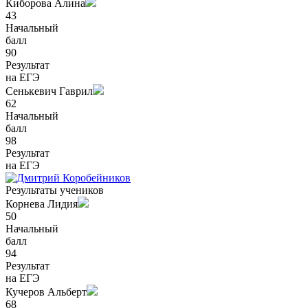
Киборова Алина
43
Начальный
балл
90
Результат
на ЕГЭ
Сенькевич Гаврил
62
Начальный
балл
98
Результат
на ЕГЭ
Результаты учеников
Корнева Лидия
50
Начальный
балл
94
Результат
на ЕГЭ
Кучеров Альберт
68