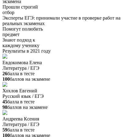
экзамена
Прошли строгий
отбор
Эксперты ЕГЭ: принимали участие в проверке работ на
реальных экзаменах
Помогут полюбить
предмет
Знают подход к
каждому ученику
Результаты в 2021 году
Евдокимова Елена
Литература / ЕГЭ
26
балла в тесте
100
баллов на экзамене
Хохлов Евгений
Русский язык / ЕГЭ
45
балла в тесте
98
баллов на экзамене
Андреева Ксения
Литература / ЕГЭ
59
балла в тесте
100
баллов на экзамене