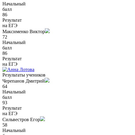
Начальный
балл
86
Результат
на ЕГЭ
Максименко Виктор
72
Начальный
балл
86
Результат
на ЕГЭ
Результаты учеников
Черепанов Дмитрий
64
Начальный
балл
93
Результат
на ЕГЭ
Сильвестров Егор
58
Начальный