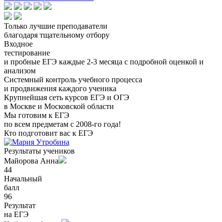
Только лучшие преподаватели
благодаря тщательному отбору
Входное
тестирование
и пробные ЕГЭ каждые 2-3 месяца с подробной оценкой и
анализом
Системный контроль учебного процесса
и продвижения каждого ученика
Крупнейшая сеть курсов ЕГЭ и ОГЭ
в Москве и Московской области
Мы готовим к ЕГЭ
по всем предметам с 2008-го года!
Кто подготовит вас к ЕГЭ
Результаты учеников
Майорова Анна
44
Начальный
балл
96
Результат
на ЕГЭ