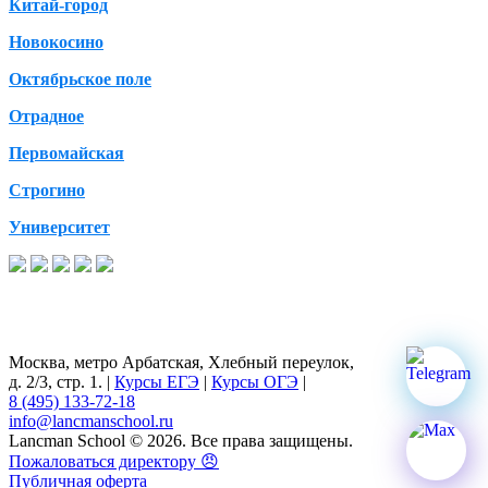
Китай-город
Новокосино
Октябрьское поле
Отрадное
Первомайская
Строгино
Университет
Москва, метро Арбатская, Хлебный переулок,
д. 2/3, стр. 1. |
Курсы ЕГЭ
|
Курсы ОГЭ
|
8 (495) 133-72-18
info@lancmanschool.ru
Lancman School © 2026. Все права защищены.
Пожаловаться директору 😠
Публичная оферта