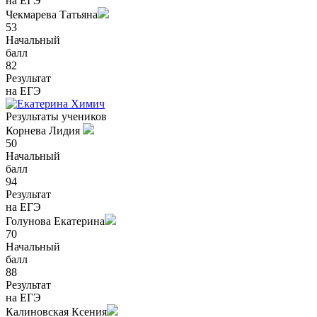
на ЕГЭ
Чекмарева Татьяна
53
Начальный
балл
82
Результат
на ЕГЭ
Результаты учеников
Корнева Лидия
50
Начальный
балл
94
Результат
на ЕГЭ
Голунова Екатерина
70
Начальный
балл
88
Результат
на ЕГЭ
Калиновская Ксения