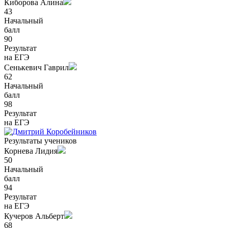
Киборова Алина
43
Начальный
балл
90
Результат
на ЕГЭ
Сенькевич Гаврил
62
Начальный
балл
98
Результат
на ЕГЭ
Результаты учеников
Корнева Лидия
50
Начальный
балл
94
Результат
на ЕГЭ
Кучеров Альберт
68