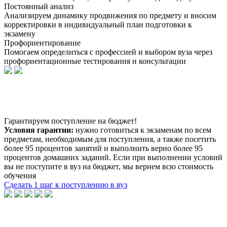
Постоянный анализ
Анализируем динамику продвижения по предмету и вносим
корректировки в индивидуальный план подготовки к
экзамену
Профориентирование
Помогаем определиться с профессией и выбором вуза через
профориентационные тестирования и консультации
Гарантируем поступление на бюджет!
Условия гарантии:
нужно готовиться к экзаменам по всем
предметам, необходимым для поступления, а также посетить
более 95 процентов занятий и выполнить верно более 95
процентов домашних заданий. Если при выполнении условий
вы не поступите в вуз на бюджет, мы вернем всю стоимость
обучения
Сделать 1 шаг к поступлению в вуз