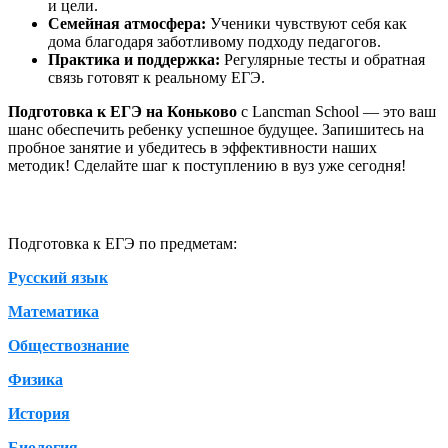
и цели.
Семейная атмосфера:
Ученики чувствуют себя как
дома благодаря заботливому подходу педагогов.
Практика и поддержка:
Регулярные тесты и обратная
связь готовят к реальному ЕГЭ.
Подготовка к ЕГЭ на Коньково
с Lancman School — это ваш
шанс обеспечить ребенку успешное будущее. Запишитесь на
пробное занятие и убедитесь в эффективности наших
методик! Сделайте шаг к поступлению в вуз уже сегодня!
Подготовка к ЕГЭ по предметам:
Русский язык
Математика
Обществознание
Физика
История
Биология