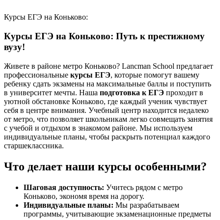
Курсы ЕГЭ на Коньково:
Курсы ЕГЭ на Коньково: Путь к престижному
вузу!
Живете в районе метро Коньково? Lancman School предлагает
профессиональные
курсы ЕГЭ
, которые помогут вашему
ребенку сдать экзамены на максимальные баллы и поступить
в университет мечты. Наша
подготовка к ЕГЭ
проходит в
уютной обстановке Коньково, где каждый ученик чувствует
себя в центре внимания. Учебный центр находится недалеко
от метро, что позволяет школьникам легко совмещать занятия
с учебой и отдыхом в знакомом районе. Мы используем
индивидуальные планы, чтобы раскрыть потенциал каждого
старшеклассника.
Что делает наши курсы особенными?
Шаговая доступность:
Учитесь рядом с метро
Коньково, экономя время на дорогу.
Индивидуальные планы:
Мы разрабатываем
программы, учитывающие экзаменационные предметы