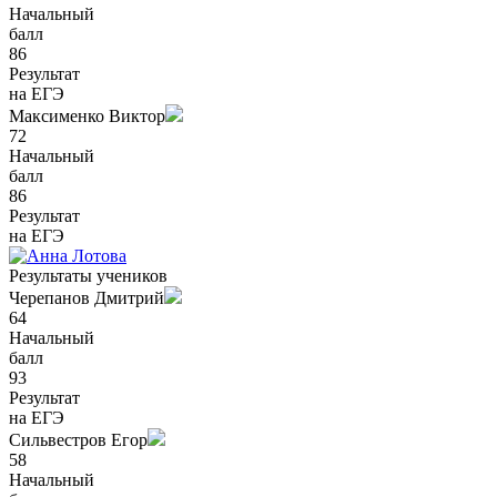
Начальный
балл
86
Результат
на ЕГЭ
Максименко Виктор
72
Начальный
балл
86
Результат
на ЕГЭ
Результаты учеников
Черепанов Дмитрий
64
Начальный
балл
93
Результат
на ЕГЭ
Сильвестров Егор
58
Начальный