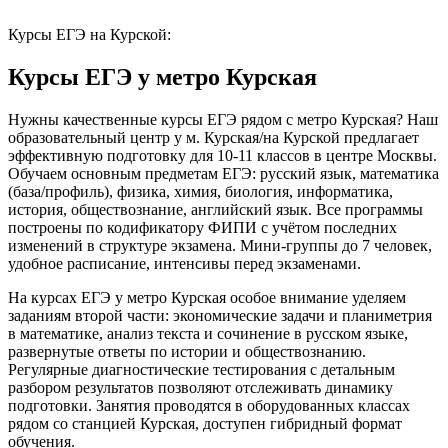
Курсы ЕГЭ на Курской:
Курсы ЕГЭ у метро Курская
Нужны качественные курсы ЕГЭ рядом с метро Курская? Наш
образовательный центр у м. Курская/на Курской предлагает
эффективную подготовку для 10-11 классов в центре Москвы.
Обучаем основным предметам ЕГЭ: русский язык, математика
(база/профиль), физика, химия, биология, информатика,
история, обществознание, английский язык. Все программы
построены по кодификатору ФИПИ с учётом последних
изменений в структуре экзамена. Мини-группы до 7 человек,
удобное расписание, интенсивы перед экзаменами.
На курсах ЕГЭ у метро Курская особое внимание уделяем
заданиям второй части: экономические задачи и планиметрия
в математике, анализ текста и сочинение в русском языке,
развернутые ответы по истории и обществознанию.
Регулярные диагностические тестирования с детальным
разбором результатов позволяют отслеживать динамику
подготовки. Занятия проводятся в оборудованных классах
рядом со станцией Курская, доступен гибридный формат
обучения.