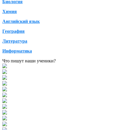
Биология
Химия
Английский язык
География
Литература
Информатика
Что пишут наши ученики?