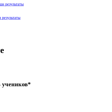
ши результаты
 результаты
е
4 учеников*