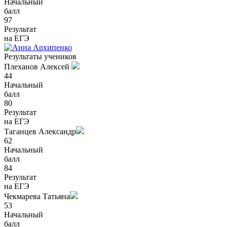
Начальный
балл
97
Результат
на ЕГЭ
Результаты учеников
Плеханов Алексей
44
Начальный
балл
80
Результат
на ЕГЭ
Таганцев Александр
62
Начальный
балл
84
Результат
на ЕГЭ
Чекмарева Татьяна
53
Начальный
балл