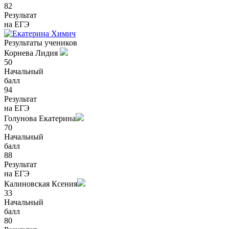
82
Результат
на ЕГЭ
Результаты учеников
Корнева Лидия
50
Начальный
балл
94
Результат
на ЕГЭ
Голунова Екатерина
70
Начальный
балл
88
Результат
на ЕГЭ
Калиновская Ксения
33
Начальный
балл
80