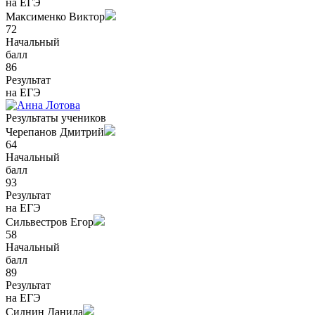
на ЕГЭ
Максименко Виктор
72
Начальный
балл
86
Результат
на ЕГЭ
Результаты учеников
Черепанов Дмитрий
64
Начальный
балл
93
Результат
на ЕГЭ
Сильвестров Егор
58
Начальный
балл
89
Результат
на ЕГЭ
Сиднин Данила