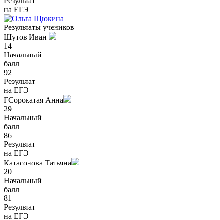
Результат
на ЕГЭ
Результаты учеников
Шутов Иван
14
Начальный
балл
92
Результат
на ЕГЭ
ГСорокатая Анна
29
Начальный
балл
86
Результат
на ЕГЭ
Катасонова Татьяна
20
Начальный
балл
81
Результат
на ЕГЭ