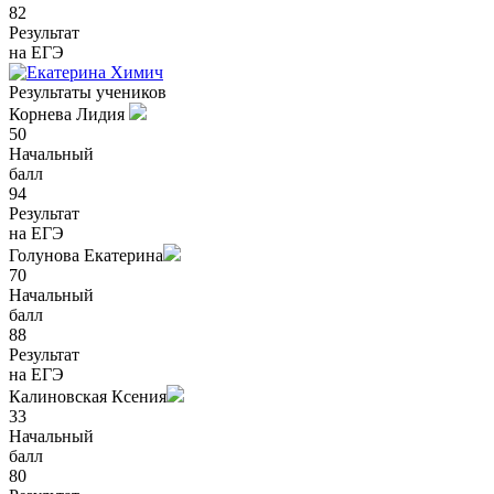
82
Результат
на ЕГЭ
Результаты учеников
Корнева Лидия
50
Начальный
балл
94
Результат
на ЕГЭ
Голунова Екатерина
70
Начальный
балл
88
Результат
на ЕГЭ
Калиновская Ксения
33
Начальный
балл
80