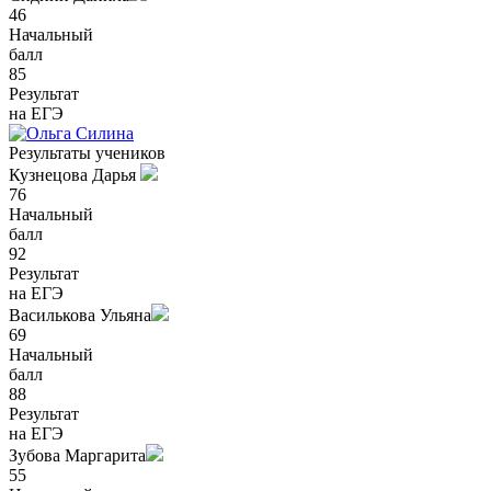
46
Начальный
балл
85
Результат
на ЕГЭ
Результаты учеников
Кузнецова Дарья
76
Начальный
балл
92
Результат
на ЕГЭ
Василькова Ульяна
69
Начальный
балл
88
Результат
на ЕГЭ
Зубова Маргарита
55