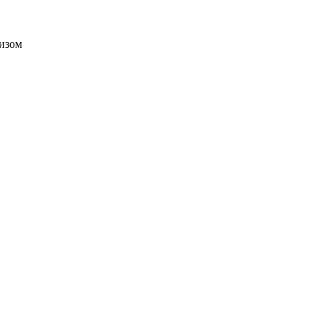
лизом