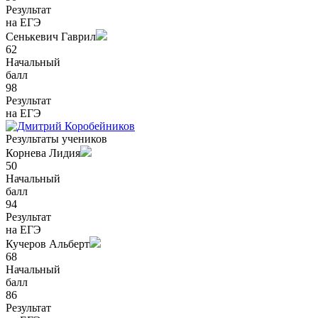
Результат
на ЕГЭ
Сенькевич Гаврил
62
Начальный
балл
98
Результат
на ЕГЭ
Результаты учеников
Корнева Лидия
50
Начальный
балл
94
Результат
на ЕГЭ
Кучеров Альберт
68
Начальный
балл
86
Результат