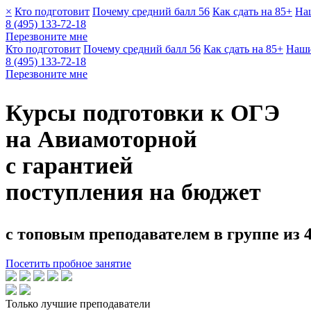
×
Кто подготовит
Почему средний балл 56
Как сдать на 85+
На
8 (495) 133-72-18
Перезвоните мне
Кто подготовит
Почему средний балл 56
Как сдать на 85+
Наши
8 (495) 133-72-18
Перезвоните мне
Курсы подготовки к ОГЭ
на Авиамоторной
с гарантией
поступления на бюджет
с топовым преподавателем в группе из 
Посетить пробное занятие
Только лучшие преподаватели