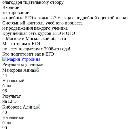
благодаря тщательному отбору
Входное
тестирование
и пробные ЕГЭ каждые 2-3 месяца с подробной оценкой и ана
Системный контроль учебного процесса
и продвижения каждого ученика
Крупнейшая сеть курсов ЕГЭ и ОГЭ
в Москве и Московской области
Мы готовим к ЕГЭ
по всем предметам с 2008-го года!
Кто подготовит вас к ЕГЭ
Результаты учеников
Майорова Анна
44
Начальный
балл
96
Результат
на ЕГЭ
Киборова Алина
43
Начальный
балл
90