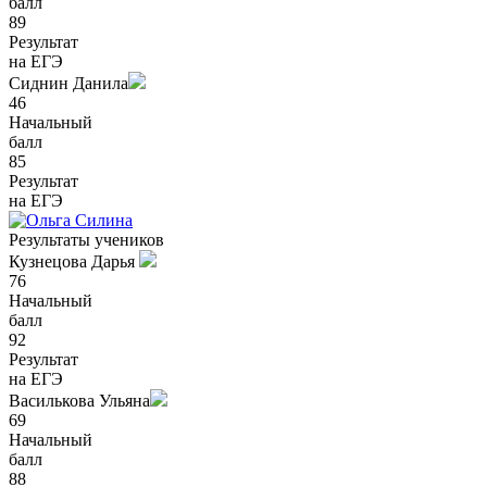
балл
89
Результат
на ЕГЭ
Сиднин Данила
46
Начальный
балл
85
Результат
на ЕГЭ
Результаты учеников
Кузнецова Дарья
76
Начальный
балл
92
Результат
на ЕГЭ
Василькова Ульяна
69
Начальный
балл
88