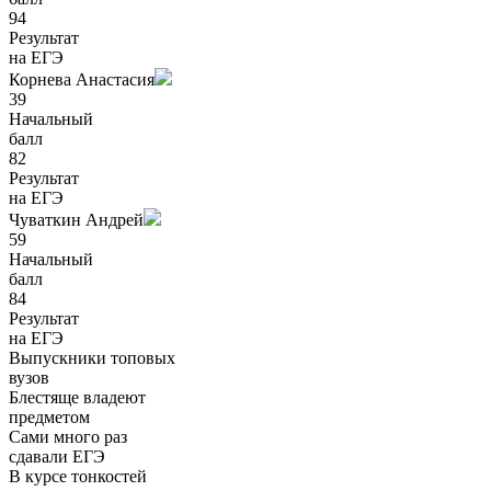
94
Результат
на ЕГЭ
Корнева Анастасия
39
Начальный
балл
82
Результат
на ЕГЭ
Чуваткин Андрей
59
Начальный
балл
84
Результат
на ЕГЭ
Выпускники топовых
вузов
Блестяще владеют
предметом
Сами много раз
сдавали ЕГЭ
В курсе тонкостей