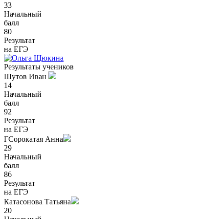
33
Начальный
балл
80
Результат
на ЕГЭ
Результаты учеников
Шутов Иван
14
Начальный
балл
92
Результат
на ЕГЭ
ГСорокатая Анна
29
Начальный
балл
86
Результат
на ЕГЭ
Катасонова Татьяна
20