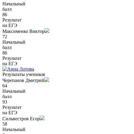
Начальный
балл
86
Результат
на ЕГЭ
Максименко Виктор
72
Начальный
балл
86
Результат
на ЕГЭ
Результаты учеников
Черепанов Дмитрий
64
Начальный
балл
93
Результат
на ЕГЭ
Сильвестров Егор
58
Начальный