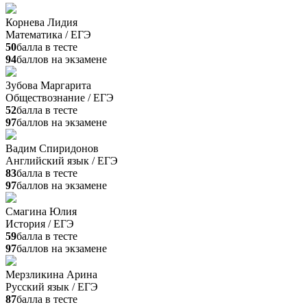
Корнева Лидия
Математика / ЕГЭ
50
балла в тесте
94
баллов на экзамене
Зубова Маргарита
Обществознание / ЕГЭ
52
балла в тесте
97
баллов на экзамене
Вадим Спиридонов
Английский язык / ЕГЭ
83
балла в тесте
97
баллов на экзамене
Смагина Юлия
История / ЕГЭ
59
балла в тесте
97
баллов на экзамене
Мерзликина Арина
Русский язык / ЕГЭ
87
балла в тесте