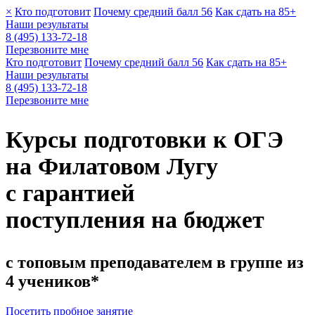
×
Кто подготовит
Почему средний балл 56
Как сдать на 85+
Наши результаты
8 (495) 133-72-18
Перезвоните мне
Кто подготовит
Почему средний балл 56
Как сдать на 85+
Наши результаты
8 (495) 133-72-18
Перезвоните мне
Курсы подготовки к ОГЭ
на Филатовом Лугу
с гарантией
поступления на бюджет
с топовым преподавателем в группе из
4 учеников*
Посетить пробное занятие