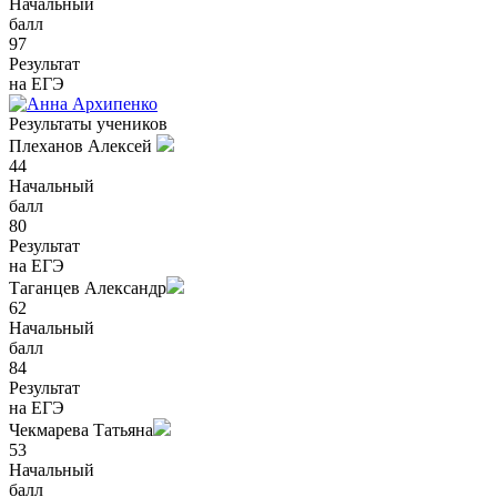
Начальный
балл
97
Результат
на ЕГЭ
Результаты учеников
Плеханов Алексей
44
Начальный
балл
80
Результат
на ЕГЭ
Таганцев Александр
62
Начальный
балл
84
Результат
на ЕГЭ
Чекмарева Татьяна
53
Начальный
балл