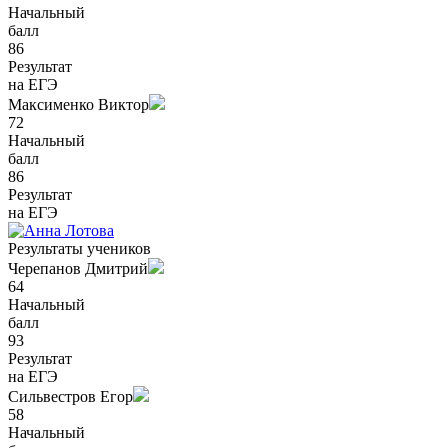
Начальный
балл
86
Результат
на ЕГЭ
Максименко Виктор
72
Начальный
балл
86
Результат
на ЕГЭ
Результаты учеников
Черепанов Дмитрий
64
Начальный
балл
93
Результат
на ЕГЭ
Сильвестров Егор
58
Начальный