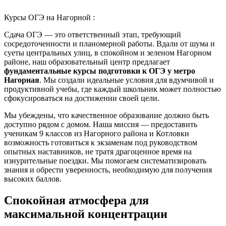
Курсы ОГЭ на Нагорной :
Сдача ОГЭ — это ответственный этап, требующий
сосредоточенности и планомерной работы. Вдали от шума и
суеты центральных улиц, в спокойном и зеленом Нагорном
районе, наш образовательный центр предлагает
фундаментальные курсы подготовки к ОГЭ у метро
Нагорная
. Мы создали идеальные условия для вдумчивой и
продуктивной учебы, где каждый школьник может полностью
сфокусироваться на достижении своей цели.
Мы убеждены, что качественное образование должно быть
доступно рядом с домом. Наша миссия — предоставить
ученикам 9 классов из Нагорного района и Котловки
возможность готовиться к экзаменам под руководством
опытных наставников, не тратя драгоценное время на
изнурительные поездки. Мы помогаем систематизировать
знания и обрести уверенность, необходимую для получения
высоких баллов.
Спокойная атмосфера для
максимальной концентрации