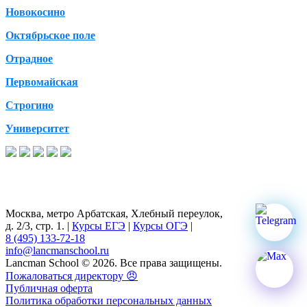
Новокосино
Октябрьское поле
Отрадное
Первомайская
Строгино
Университет
Москва, метро Арбатская, Хлебный переулок,
д. 2/3, стр. 1. |
Курсы ЕГЭ
|
Курсы ОГЭ
|
8 (495) 133-72-18
info@lancmanschool.ru
Lancman School © 2026. Все права защищены.
Пожаловаться директору 😠
Публичная оферта
Политика обработки персональных данных