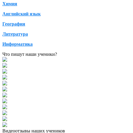
Химия
Английский язык
География
Литература
Информатика
Что пишут наши ученики?
Видеоотзывы наших учеников