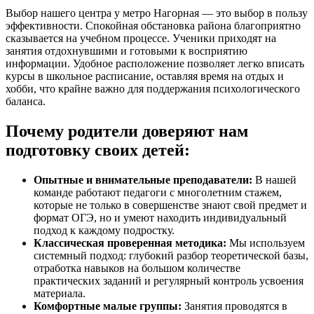
Выбор нашего центра у метро Нагорная — это выбор в пользу
эффективности. Спокойная обстановка района благоприятно
сказывается на учебном процессе. Ученики приходят на
занятия отдохнувшими и готовыми к восприятию
информации. Удобное расположение позволяет легко вписать
курсы в школьное расписание, оставляя время на отдых и
хобби, что крайне важно для поддержания психологического
баланса.
Почему родители доверяют нам
подготовку своих детей:
Опытные и внимательные преподаватели:
В нашей
команде работают педагоги с многолетним стажем,
которые не только в совершенстве знают свой предмет и
формат ОГЭ, но и умеют находить индивидуальный
подход к каждому подростку.
Классическая проверенная методика:
Мы используем
системный подход: глубокий разбор теоретической базы,
отработка навыков на большом количестве
практических заданий и регулярный контроль усвоения
материала.
Комфортные малые группы:
Занятия проводятся в