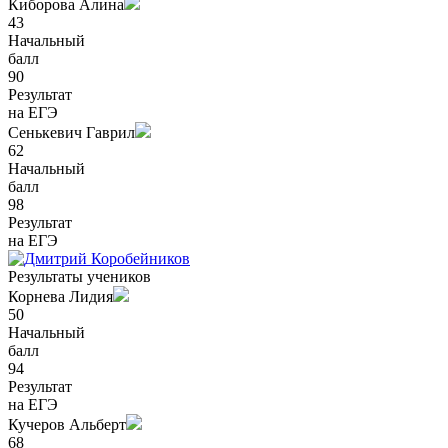
Киборова Алина
43
Начальный
балл
90
Результат
на ЕГЭ
Сенькевич Гаврил
62
Начальный
балл
98
Результат
на ЕГЭ
Результаты учеников
Корнева Лидия
50
Начальный
балл
94
Результат
на ЕГЭ
Кучеров Альберт
68