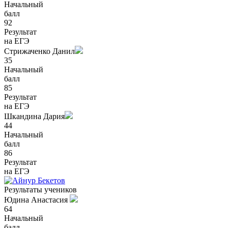
Начальный
балл
92
Результат
на ЕГЭ
Стрижаченко Данил
35
Начальный
балл
85
Результат
на ЕГЭ
Шкандина Дария
44
Начальный
балл
86
Результат
на ЕГЭ
Результаты учеников
Юдина Анастасия
64
Начальный
балл