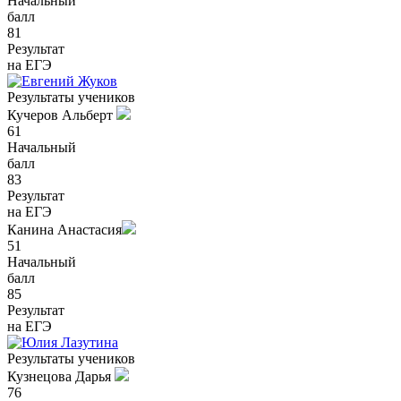
Начальный
балл
81
Результат
на ЕГЭ
Результаты учеников
Кучеров Альберт
61
Начальный
балл
83
Результат
на ЕГЭ
Канина Анастасия
51
Начальный
балл
85
Результат
на ЕГЭ
Результаты учеников
Кузнецова Дарья
76