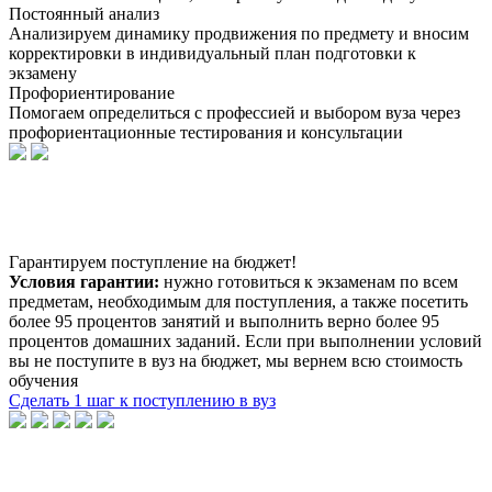
Постоянный анализ
Анализируем динамику продвижения по предмету и вносим
корректировки в индивидуальный план подготовки к
экзамену
Профориентирование
Помогаем определиться с профессией и выбором вуза через
профориентационные тестирования и консультации
Гарантируем поступление на бюджет!
Условия гарантии:
нужно готовиться к экзаменам по всем
предметам, необходимым для поступления, а также посетить
более 95 процентов занятий и выполнить верно более 95
процентов домашних заданий. Если при выполнении условий
вы не поступите в вуз на бюджет, мы вернем всю стоимость
обучения
Сделать 1 шаг к поступлению в вуз