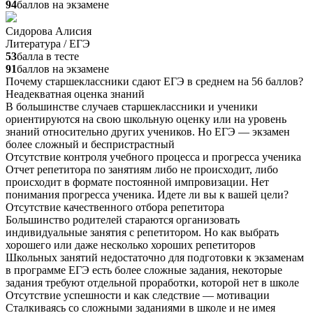
94
баллов на экзамене
Сидорова Алисия
Литература / ЕГЭ
53
балла в тесте
91
баллов на экзамене
Почему старшеклассники сдают ЕГЭ в среднем на
56
баллов?
Неадекватная оценка знаний
В большинстве случаев старшеклассники и ученики
ориентируются на свою школьную оценку или на уровень
знаний относительно других учеников. Но ЕГЭ — экзамен
более сложный и беспристрастный
Отсутствие контроля учебного процесса и прогресса ученика
Отчет репетитора по занятиям либо не происходит, либо
происходит в формате постоянной импровизации. Нет
понимания прогресса ученика. Идете ли вы к вашей цели?
Отсутствие качественного отбора репетитора
Большинство родителей стараются организовать
индивидуальные занятия с репетитором. Но как выбрать
хорошего или даже несколько хороших репетиторов
Школьных занятий недостаточно для подготовки к экзаменам
в программе ЕГЭ есть более сложные задания, некоторые
задания требуют отдельной проработки, которой нет в школе
Отсутствие успешности и как следствие — мотивации
Сталкиваясь со сложными заданиями в школе и не имея