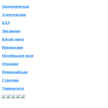
Академическая
Алексеевская
БДД
Зябликово
Китай-город
Новокосино
Октябрьское поле
Отрадное
Первомайская
Строгино
Университет