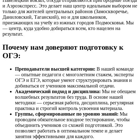
Павелецкий вокзал, откуда отправляются пригородные поезда
и Аэроэкспресс. Это делает наш центр идеальным выбором не
только для жителей центральных районов (Замоскворечье,
Даниловский, Таганский), но и для школьников,
приезжающих на учебу из южных городов Подмосковья. Мы
— центр, куда удобно добираться всем, кто нацелен на
результат.
Почему нам доверяют подготовку к
ОГЭ:
Преподаватели высшей категории:
В нашей команде
— опытные педагоги с многолетним стажем, эксперты
ОГЭ и ЕГЭ, которые умеют структурировать знания и
добиваться от учеников максимальной отдачи.
Академический подход и дисциплина:
Мы не обещаем
волшебных результатов без труда. В основе нашей
методики — серьезная работа, дисциплина, регулярная
практика и строгий контроль усвоения материала.
Группы, сформированные по уровню знаний:
Мы
проводим обязательное входное тестирование, чтобы
объединить учеников со схожей подготовкой. Это
позволяет работать в оптимальном темпе и делает
занятия эффективными для каждого.