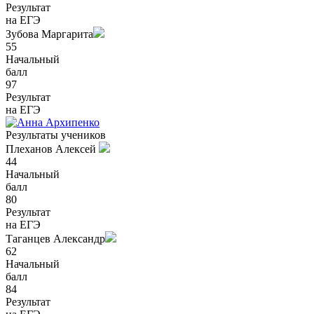
Результат
на ЕГЭ
Зубова Маргарита
55
Начальный
балл
97
Результат
на ЕГЭ
Результаты учеников
Плеханов Алексей
44
Начальный
балл
80
Результат
на ЕГЭ
Таганцев Александр
62
Начальный
балл
84
Результат