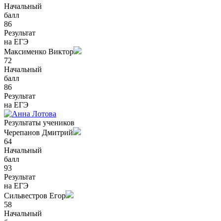
Начальный
балл
86
Результат
на ЕГЭ
Максименко Виктор
72
Начальный
балл
86
Результат
на ЕГЭ
Результаты учеников
Черепанов Дмитрий
64
Начальный
балл
93
Результат
на ЕГЭ
Сильвестров Егор
58
Начальный