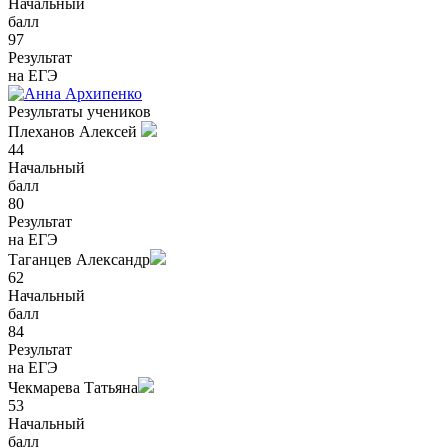
Начальный
балл
97
Результат
на ЕГЭ
Результаты учеников
Плеханов Алексей
44
Начальный
балл
80
Результат
на ЕГЭ
Таганцев Александр
62
Начальный
балл
84
Результат
на ЕГЭ
Чекмарева Татьяна
53
Начальный
балл