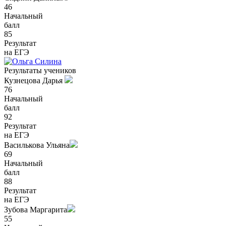
46
Начальный
балл
85
Результат
на ЕГЭ
Результаты учеников
Кузнецова Дарья
76
Начальный
балл
92
Результат
на ЕГЭ
Василькова Ульяна
69
Начальный
балл
88
Результат
на ЕГЭ
Зубова Маргарита
55