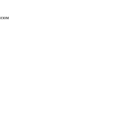
лизом