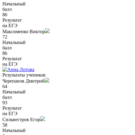
Начальный
балл
86
Результат
на ЕГЭ
Максименко Виктор
72
Начальный
балл
86
Результат
на ЕГЭ
Результаты учеников
Черепанов Дмитрий
64
Начальный
балл
93
Результат
на ЕГЭ
Сильвестров Егор
58
Начальный