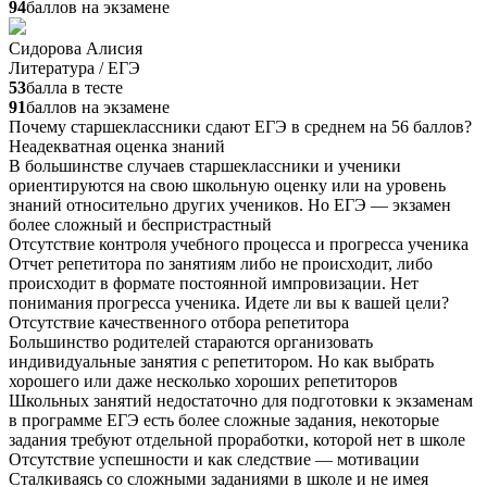
94
баллов на экзамене
Сидорова Алисия
Литература / ЕГЭ
53
балла в тесте
91
баллов на экзамене
Почему старшеклассники сдают ЕГЭ в среднем на
56
баллов?
Неадекватная оценка знаний
В большинстве случаев старшеклассники и ученики
ориентируются на свою школьную оценку или на уровень
знаний относительно других учеников. Но ЕГЭ — экзамен
более сложный и беспристрастный
Отсутствие контроля учебного процесса и прогресса ученика
Отчет репетитора по занятиям либо не происходит, либо
происходит в формате постоянной импровизации. Нет
понимания прогресса ученика. Идете ли вы к вашей цели?
Отсутствие качественного отбора репетитора
Большинство родителей стараются организовать
индивидуальные занятия с репетитором. Но как выбрать
хорошего или даже несколько хороших репетиторов
Школьных занятий недостаточно для подготовки к экзаменам
в программе ЕГЭ есть более сложные задания, некоторые
задания требуют отдельной проработки, которой нет в школе
Отсутствие успешности и как следствие — мотивации
Сталкиваясь со сложными заданиями в школе и не имея