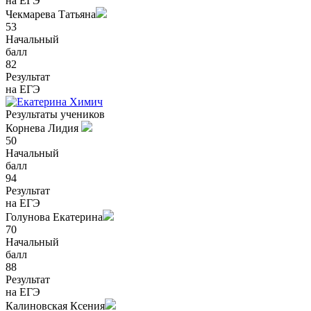
на ЕГЭ
Чекмарева Татьяна
53
Начальный
балл
82
Результат
на ЕГЭ
Результаты учеников
Корнева Лидия
50
Начальный
балл
94
Результат
на ЕГЭ
Голунова Екатерина
70
Начальный
балл
88
Результат
на ЕГЭ
Калиновская Ксения