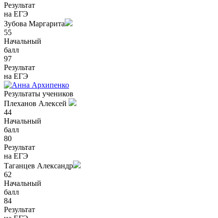
Результат
на ЕГЭ
Зубова Маргарита
55
Начальный
балл
97
Результат
на ЕГЭ
Результаты учеников
Плеханов Алексей
44
Начальный
балл
80
Результат
на ЕГЭ
Таганцев Александр
62
Начальный
балл
84
Результат