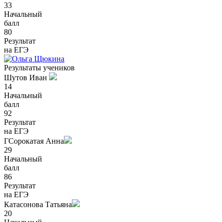
33
Начальный
балл
80
Результат
на ЕГЭ
Результаты учеников
Шутов Иван
14
Начальный
балл
92
Результат
на ЕГЭ
ГСорокатая Анна
29
Начальный
балл
86
Результат
на ЕГЭ
Катасонова Татьяна
20