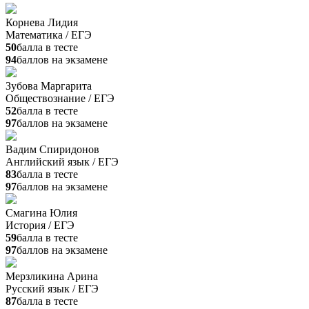
Корнева Лидия
Математика / ЕГЭ
50
балла в тесте
94
баллов на экзамене
Зубова Маргарита
Обществознание / ЕГЭ
52
балла в тесте
97
баллов на экзамене
Вадим Спиридонов
Английский язык / ЕГЭ
83
балла в тесте
97
баллов на экзамене
Смагина Юлия
История / ЕГЭ
59
балла в тесте
97
баллов на экзамене
Мерзликина Арина
Русский язык / ЕГЭ
87
балла в тесте