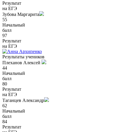
Результат
на ЕГЭ
Зубова Маргарита
55
Начальный
балл
97
Результат
на ЕГЭ
Результаты учеников
Плеханов Алексей
44
Начальный
балл
80
Результат
на ЕГЭ
Таганцев Александр
62
Начальный
балл
84
Результат