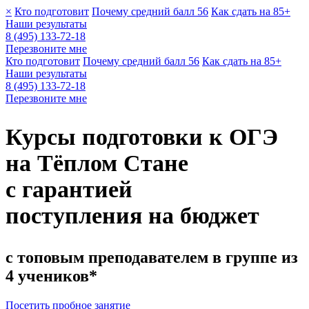
×
Кто подготовит
Почему средний балл 56
Как сдать на 85+
Наши результаты
8 (495) 133-72-18
Перезвоните мне
Кто подготовит
Почему средний балл 56
Как сдать на 85+
Наши результаты
8 (495) 133-72-18
Перезвоните мне
Курсы подготовки к ОГЭ
на Тёплом Стане
с гарантией
поступления на бюджет
с топовым преподавателем в группе из
4 учеников*
Посетить пробное занятие