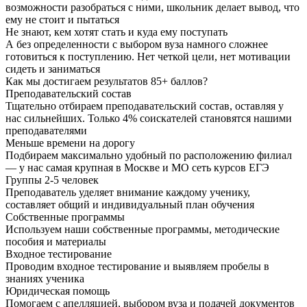
возможности разобраться с ними, школьник делает вывод, что
ему не стоит и пытаться
Не знают, кем хотят стать и куда ему поступать
А без определенности с выбором вуза намного сложнее
готовиться к поступлению. Нет четкой цели, нет мотивации
сидеть и заниматься
Как мы достигаем результатов
85+
баллов?
Преподавательский состав
Тщательно отбираем преподавательский состав, оставляя у
нас сильнейших. Только 4% соискателей становятся нашими
преподавателями
Меньше времени на дорогу
Подбираем максимально удобный по расположению филиал
— у нас самая крупная в Москве и МО сеть курсов ЕГЭ
Группы 2-5 человек
Преподаватель уделяет внимание каждому ученику,
составляет общий и индивидуальный план обучения
Собственные программы
Используем наши собственные программы, методические
пособия и материалы
Входное тестирование
Проводим входное тестирование и выявляем пробелы в
знаниях ученика
Юридическая помощь
Помогаем с апелляцией, выбором вуза и подачей документов