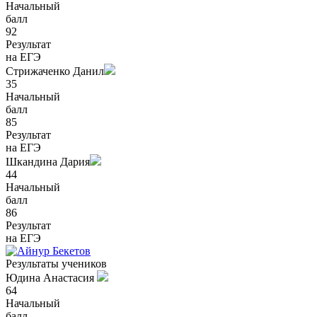
Начальный
балл
92
Результат
на ЕГЭ
Стрижаченко Данил
35
Начальный
балл
85
Результат
на ЕГЭ
Шкандина Дария
44
Начальный
балл
86
Результат
на ЕГЭ
Результаты учеников
Юдина Анастасия
64
Начальный
балл