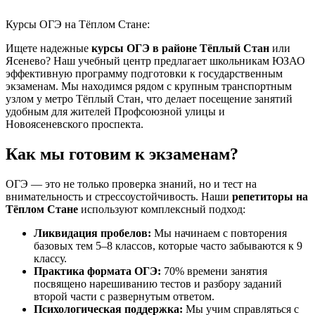
Курсы ОГЭ на Тёплом Стане:
Ищете надежные
курсы ОГЭ в районе Тёплый Стан
или
Ясенево? Наш учебный центр предлагает школьникам ЮЗАО
эффективную программу подготовки к государственным
экзаменам. Мы находимся рядом с крупным транспортным
узлом у метро Тёплый Стан, что делает посещение занятий
удобным для жителей Профсоюзной улицы и
Новоясеневского проспекта.
Как мы готовим к экзаменам?
ОГЭ — это не только проверка знаний, но и тест на
внимательность и стрессоустойчивость. Наши
репетиторы на
Тёплом Стане
используют комплексный подход:
Ликвидация пробелов:
Мы начинаем с повторения
базовых тем 5–8 классов, которые часто забываются к 9
классу.
Практика формата ОГЭ:
70% времени занятия
посвящено нарешиванию тестов и разбору заданий
второй части с развернутым ответом.
Психологическая поддержка:
Мы учим справляться с