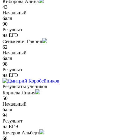
Киборова Алина
43
Начальный
балл
90
Результат
на ЕГЭ
Сенькевич Гаврил
62
Начальный
балл
98
Результат
на ЕГЭ
Результаты учеников
Корнева Лидия
50
Начальный
балл
94
Результат
на ЕГЭ
Кучеров Альберт
68