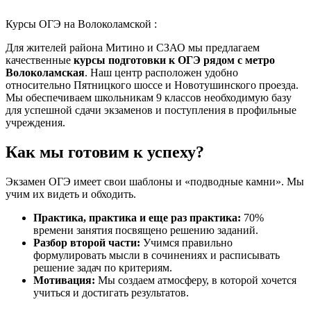
Курсы ОГЭ на Волоколамской :
Для жителей района Митино и СЗАО мы предлагаем
качественные
курсы подготовки к ОГЭ рядом с метро
Волоколамская
. Наш центр расположен удобно
относительно Пятницкого шоссе и Новотушинского проезда.
Мы обеспечиваем школьникам 9 классов необходимую базу
для успешной сдачи экзаменов и поступления в профильные
учреждения.
Как мы готовим к успеху?
Экзамен ОГЭ имеет свои шаблоны и «подводные камни». Мы
учим их видеть и обходить.
Практика, практика и еще раз практика:
70%
времени занятия посвящено решению заданий.
Разбор второй части:
Учимся правильно
формулировать мысли в сочинениях и расписывать
решение задач по критериям.
Мотивация:
Мы создаем атмосферу, в которой хочется
учиться и достигать результатов.