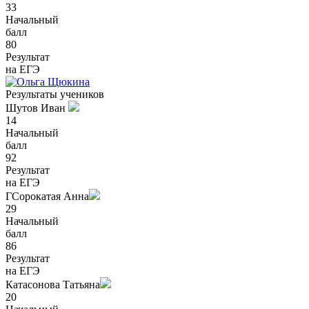
33
Начальный
балл
80
Результат
на ЕГЭ
Результаты учеников
Шутов Иван
14
Начальный
балл
92
Результат
на ЕГЭ
ГСорокатая Анна
29
Начальный
балл
86
Результат
на ЕГЭ
Катасонова Татьяна
20