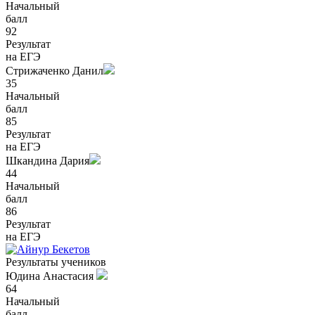
Начальный
балл
92
Результат
на ЕГЭ
Стрижаченко Данил
35
Начальный
балл
85
Результат
на ЕГЭ
Шкандина Дария
44
Начальный
балл
86
Результат
на ЕГЭ
Результаты учеников
Юдина Анастасия
64
Начальный
балл