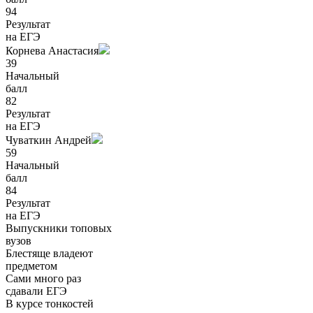
94
Результат
на ЕГЭ
Корнева Анастасия
39
Начальный
балл
82
Результат
на ЕГЭ
Чуваткин Андрей
59
Начальный
балл
84
Результат
на ЕГЭ
Выпускники топовых
вузов
Блестяще владеют
предметом
Сами много раз
сдавали ЕГЭ
В курсе тонкостей