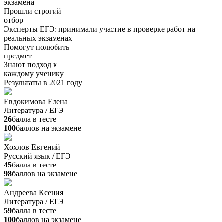
экзамена
Прошли строгий
отбор
Эксперты ЕГЭ: принимали участие в проверке работ на
реальных экзаменах
Помогут полюбить
предмет
Знают подход к
каждому ученику
Результаты в 2021 году
Евдокимова Елена
Литература / ЕГЭ
26
балла в тесте
100
баллов на экзамене
Хохлов Евгений
Русский язык / ЕГЭ
45
балла в тесте
98
баллов на экзамене
Андреева Ксения
Литература / ЕГЭ
59
балла в тесте
100
баллов на экзамене