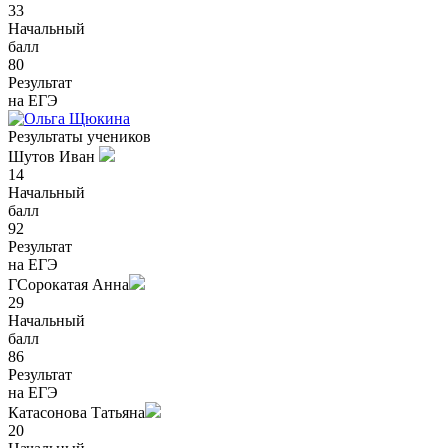
33
Начальный
балл
80
Результат
на ЕГЭ
Результаты учеников
Шутов Иван
14
Начальный
балл
92
Результат
на ЕГЭ
ГСорокатая Анна
29
Начальный
балл
86
Результат
на ЕГЭ
Катасонова Татьяна
20