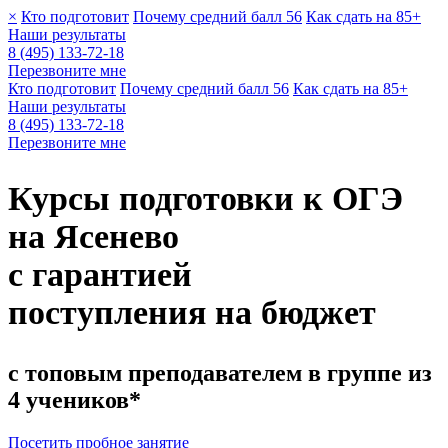
×
Кто подготовит
Почему средний балл 56
Как сдать на 85+
Наши результаты
8 (495) 133-72-18
Перезвоните мне
Кто подготовит
Почему средний балл 56
Как сдать на 85+
Наши результаты
8 (495) 133-72-18
Перезвоните мне
Курсы подготовки к ОГЭ
на Ясенево
с гарантией
поступления на бюджет
с топовым преподавателем в группе из
4 учеников*
Посетить пробное занятие