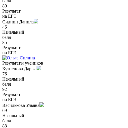
балл
89
Результат
на ЕГЭ
Сиднин Данила
46
Начальный
балл
85
Результат
на ЕГЭ
Результаты учеников
Кузнецова Дарья
76
Начальный
балл
92
Результат
на ЕГЭ
Василькова Ульяна
69
Начальный
балл
88