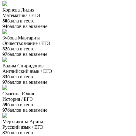
Корнева Лидия
Математика / ЕГЭ
50
балла в тесте
94
баллов на экзамене
Зубова Маргарита
Обществознание / ЕГЭ
52
балла в тесте
97
баллов на экзамене
Вадим Спиридонов
Английский язык / ЕГЭ
83
балла в тесте
97
баллов на экзамене
Смагина Юлия
История / ЕГЭ
59
балла в тесте
97
баллов на экзамене
Мерзликина Арина
Русский язык / ЕГЭ
87
балла в тесте