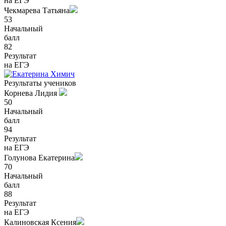
на ЕГЭ
Чекмарева Татьяна
53
Начальный
балл
82
Результат
на ЕГЭ
Результаты учеников
Корнева Лидия
50
Начальный
балл
94
Результат
на ЕГЭ
Голунова Екатерина
70
Начальный
балл
88
Результат
на ЕГЭ
Калиновская Ксения