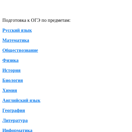
Подготовка к ОГЭ по предметам:
Русский язык
Математика
Обществознание
Физика
История
Биология
Химия
Английский язык
География
Литература
Информатика