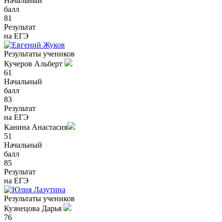
Начальный
балл
81
Результат
на ЕГЭ
Результаты учеников
Кучеров Альберт
61
Начальный
балл
83
Результат
на ЕГЭ
Канина Анастасия
51
Начальный
балл
85
Результат
на ЕГЭ
Результаты учеников
Кузнецова Дарья
76