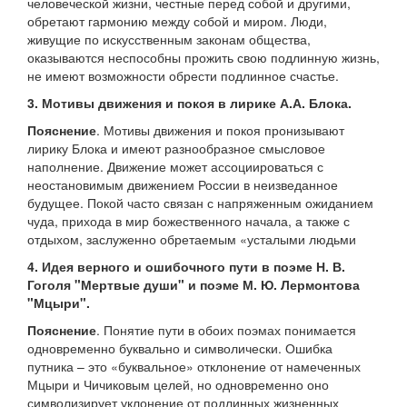
человеческой жизни, честные перед собой и другими,
обретают гармонию между собой и миром. Люди,
живущие по искусственным законам общества,
оказываются неспособны прожить свою подлинную жизнь,
не имеют возможности обрести подлинное счастье.
3. Мотивы движения и покоя в лирике А.А. Блока.
Пояснение
. Мотивы движения и покоя пронизывают
лирику Блока и имеют разнообразное смысловое
наполнение. Движение может ассоциироваться с
неостановимым движением России в неизведанное
будущее. Покой часто связан с напряженным ожиданием
чуда, прихода в мир божественного начала, а также с
отдыхом, заслуженно обретаемым «усталыми людьми
4. Идея верного и ошибочного пути в поэме Н. В.
Гоголя "Мертвые души" и поэме М. Ю. Лермонтова
"Мцыри".
Пояснение
. Понятие пути в обоих поэмах понимается
одновременно буквально и символически. Ошибка
путника – это «буквальное» отклонение от намеченных
Мцыри и Чичиковым целей, но одновременно оно
символизирует уклонение от подлинных жизненных