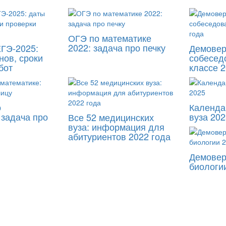
ОГЭ по математике
2022: задача про печку
ГЭ-2025:
Демовер
нов, сроки
собесед
бот
классе 2
о
Календа
 задача про
вуза 202
Все 52 медицинских
вуза: информация для
абитуриентов 2022 года
Демовер
биологи