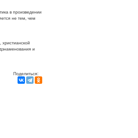
тика в произведении
яется не тем, чем
, христианской
едзнаменования и
Поделиться: