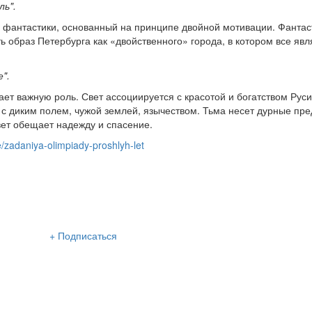
ль".
п фантастики, основанный на принципе двойной мотивации. Фантас
ь образ Петербурга как «двойственного» города, в котором все явл
".
ает важную роль. Свет ассоциируется с красотой и богатством Руси
 с диким полем, чужой землей, язычеством. Тьма несет дурные пр
вет обещает надежду и спасение.
/zadaniya-olimpiady-proshlyh-let
сылка «Lancman School»
+ Подписаться
ем нашу интересную и очень полезную рассылку
а раза в неделю: во вторник и пятницу