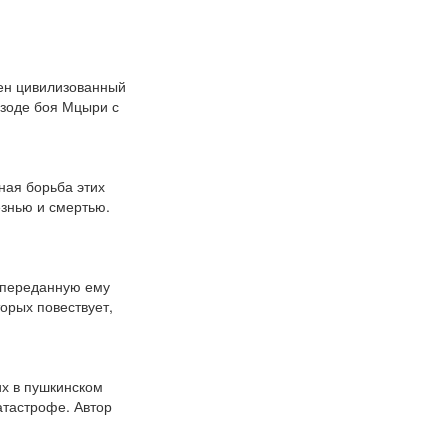
шен цивилизованный
изоде боя Мцыри с
ная борьба этих
езнью и смертью.
, переданную ему
орых повествует,
их в пушкинском
атастрофе. Автор