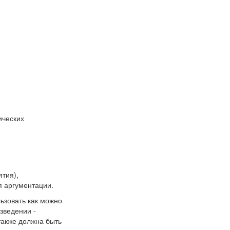
ических
ятия),
я аргументации.
ьзовать как можно
зведении -
также должна быть