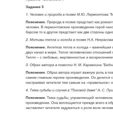
Задание 3
1. Человек и природа в поэме М.Ю. Лермонтова "
Пояснение
. Природа в поэме предстает как роман
человек. В лермонтовском произведении герой нах
барсом то и другое предстают как две стороны одног
2. Мотивы тепла и холода в поэме Н.А. Некрасова
Пояснение
. Антитеза тепла и холода – важнейшая
двух начал в мире. Тепло человеческих отношений
Тепло – с любовью, жертвенностью и воскресением
3. Образ автора в повести Н. М. Карамзина "Бедн
Пояснение
. Образ автора играет важную роль в п
самим главным героем произведения. Он делится с 
настраивая читателя тем самым на «правильное» о
4. Тема судьбы и случая в "Пиковой даме" А. С. Пу
Пояснение
. Тема судьбы, управляющей человеком,
произведении. Она воплощается прежде всего в об
заставляет читателя задуматься о роли воли челове