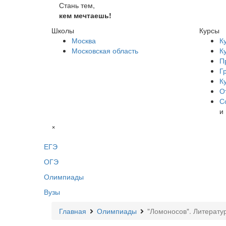
Стань тем,
кем мечтаешь!
Школы
Курсы
Москва
К
Московская область
К
П
Г
К
О
С
и
×
ЕГЭ
ОГЭ
Олимпиады
Вузы
Главная
Олимпиады
"Ломоносов". Литерату