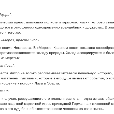
Мцыри".
тический идеал, воплощая полноту и гармонию жизни, которых ли
одится в отношениях одновременно враждебных и дружеских. В эп
о и того же.
 «Мороз, Красный нос».
 в поэме Некрасова. В «Морозе, Красном носе» показана своеобраз
 противопоставляется холоду природы. Холод ассоциируется с бол
 из мертвых.
ая Лиза".
овести. Автор не только рассказывает читателю печальную историю
читателем чувствами, которые в его душе вызывают события, о кот
тношение к истории Лизы и Эраста.
шкина.
 и случая, разрушающего его планы и расчеты, - одна из важнейш
разе азартной карточной игры, приведшей Германна к жизненной к
ка в его судьбе и об ответственности человека за свою жизнь.