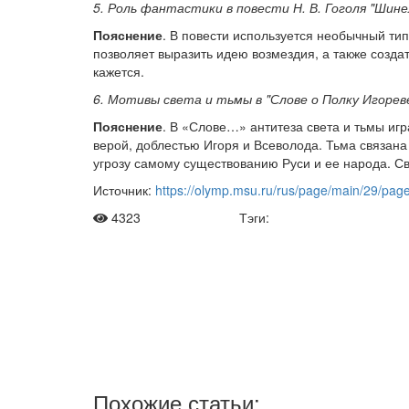
5. Роль фантастики в повести Н. В. Гоголя "Шине
Пояснение
. В повести используется необычный ти
позволяет выразить идею возмездия, а также создат
кажется.
6. Мотивы света и тьмы в "Слове о Полку Игореве
Пояснение
. В «Слове…» антитеза света и тьмы игр
верой, доблестью Игоря и Всеволода. Тьма связана
угрозу самому существованию Руси и ее народа. С
Источник:
https://olymp.msu.ru/rus/page/main/29/page
4323
Тэги:
Рас
Мы отправля
дв
Похожие статьи: