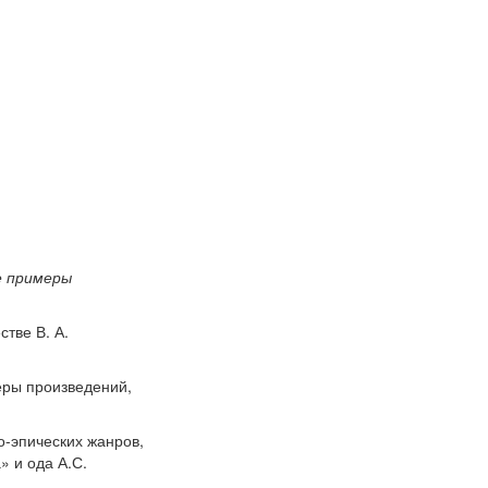
е примеры
тве В. А.
еры произведений,
о-эпических жанров,
» и ода А.С.