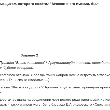
мещиком, которого посетил Чичиков в его имении, был
Задание 2
 Пушкина "Вновь я посетил"? Аргументируйте ответ, приведит
ых будете говорить.
софского отрывка. Образцы таких жанров можно встретить в творчес
ер, «Тени сизые смесились...).
расова "Железная дорога"? Аргументируйте ответ, приведите прим
ь.
орога» создана на соединении черт целого ряда лирических и лир
рами таких жанров могут быть баллада В.А. Жуковского «Светлана