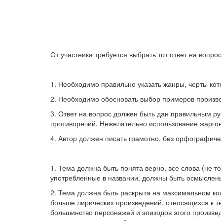
От участника требуется выбрать тот ответ на вопро
1. Необходимо правильно указать жанры, черты кот
2. Необходимо обосновать выбор примеров произве
3. Ответ на вопрос должен быть дан правильным ру
противоречий. Нежелательно использование жаргон
4. Автор должен писать грамотно, без орфографиче
1. Тема должна быть понята верно, все слова (не т
употребленные в названии, должны быть осмыслены
2. Тема должна быть раскрыта на максимальном кол
больше лирических произведений, относящихся к т
большинство персонажей и эпизодов этого произве