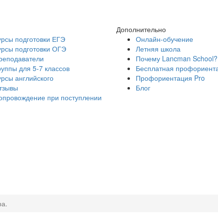
Дополнительно
урсы подготовки ЕГЭ
Онлайн-обучение
урсы подготовки ОГЭ
Летняя школа
реподаватели
Почему Lancman School?
руппы для 5-7 классов
Бесплатная профориент
урсы английского
Профориентация Pro
тзывы
Блог
опровождение при поступлении
ра.