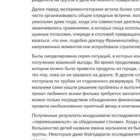
Далее перед экспериментаторами встала более сл
часто организовывать общие отрядные встречи, ко
ужасными даже тогда, когда эта совместная деяте
заканчивались сражениями, в которых пища использ
шумные потасовки, очереди в столовой превращал
казаться, что они, подобно доктору Франкенштейну,
напряженных моментов они испробовали стратегию
Была смоделирована серия ситуаций, в которых ко
получению взаимной выгоды. Во время продолжавше
котором можно было привезти продукты из города, 
тех пор, пока он не оказался на дороге. В другом 
поступала по трубам из отдаленного резервуара. 
мальчики сами нашли решение проблемы и выполнил
прокат любимого всеми фильма требуется заплатить
можно только посредством объединения финансовых
провели необыкновенно приятный вечер в компании
Полученные результаты воодушевили исследователе
«перемешиваться» за обеденными столами. Когда и
большинство детей назвали имена мальчиков из бы
группы. Некоторые даже благодарили исследователе