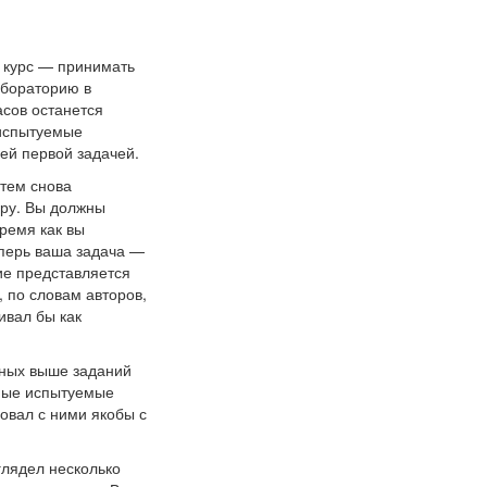
т курс — принимать
абораторию в
асов останется
 испытуемые
шей первой задачей.
атем снова
уру. Вы должны
время как вы
еперь ваша задача —
ие представляется
 по словам авторов,
ивал бы как
нных выше заданий
ьные испытуемые
овал с ними якобы с
глядел несколько