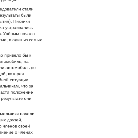
едователи стали
езультаты были
ытия). Пикники
ха устраивались
в. Учёным начало
тью, в один из самых
о привело бы к
втомобиль, на
али автомобиль до
дой, которая
йной ситуации,
льчикам, что за
пасти положение
 результате они
 мальчики начали
их друзей,
о членов своей
мнение о членах