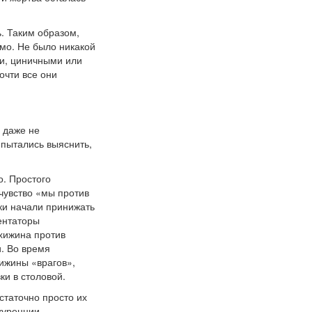
. Таким образом,
мо. Не было никакой
и, циничными или
очти все они
 даже не
 пытались выяснить,
о. Простого
чувство «мы против
ки начали принижать
ентаторы
«хижина против
. Во время
ижины «врагов»,
и в столовой.
статочно просто их
куренции.