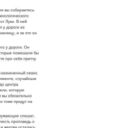
ня вы собираетесь
ихологического
от Луки. В ней
 у дороги из
акомцу, и за это он
го у дороги. Он
которые помешали бы
те про себя притчу
а назначенный сеанс
рименте, случайным
 до центра
ели, которую
и вы обязательно
и тоже придут на
окружающие спешат.
честь проповедь о
и жертва осталась