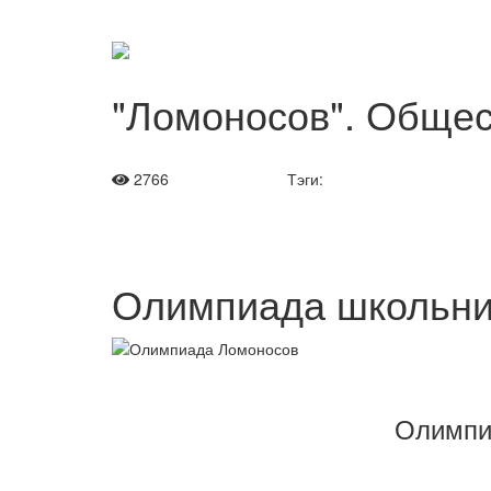
"Ломоносов". Обще
2766
Тэги:
Олимпиада школьни
Олимпи