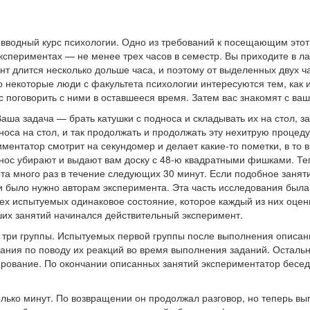
а вводный курс психологии. Одно из требований к посещающим это
экспериментах — не менее трех часов в семестр. Вы приходите в л
т длится несколько дольше часа, и поэтому от выделенных двух ч
то некоторые люди с факультета психологии интересуются тем, как
с поговорить с ними в оставшееся время. Затем вас знакомят с ва
аша задача — брать катушки с подноса и складывать их на стол, з
носа на стол, и так продолжать и продолжать эту нехитрую процед
ментатор смотрит на секундомер и делает какие-то пометки, в то 
днос убирают и выдают вам доску с 48-ю квадратными фишками. Т
та много раз в течение следующих 30 минут. Если подобное занят
 было нужно авторам эксперимента. Эта часть исследования была,
сех испытуемых одинаковое состояние, которое каждый из них оцен
ших занятий начинался действительный эксперимент.
а три группы. Испытуемых первой группы после выполнения описа
ания по поводу их реакций во время выполнения заданий. Остал
рование. По окончании описанных занятий экспериментатор бесед
лько минут. По возвращении он продолжал разговор, но теперь вы