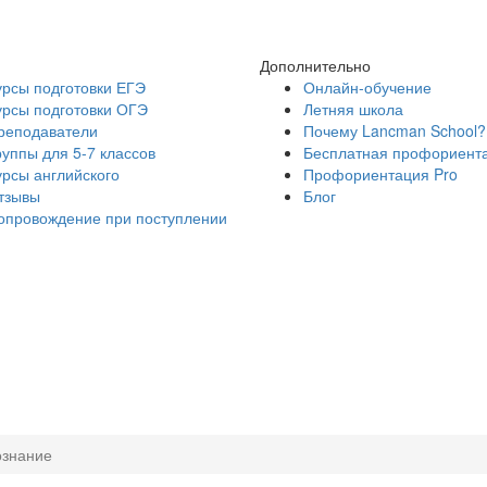
Дополнительно
урсы подготовки ЕГЭ
Онлайн-обучение
урсы подготовки ОГЭ
Летняя школа
реподаватели
Почему Lancman School?
руппы для 5-7 классов
Бесплатная профориент
урсы английского
Профориентация Pro
тзывы
Блог
опровождение при поступлении
ознание