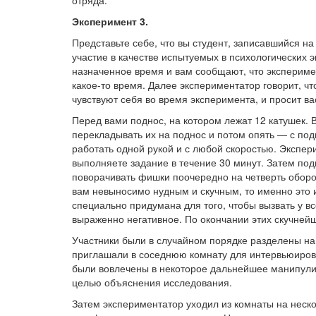
отряда.
Эксперимент 3.
Представьте себе, что вы студент, записавшийся н
участие в качестве испытуемых в психологических 
назначенное время и вам сообщают, что эксперимен
какое-то время. Далее экспериментатор говорит, ч
чувствуют себя во время эксперимента, и просит ва
Перед вами поднос, на котором лежат 12 катушек. В
перекладывать их на поднос и потом опять — с под
работать одной рукой и с любой скоростью. Экспери
выполняете задание в течение 30 минут. Затем по
поворачивать фишки поочередно на четверть оборо
вам невыносимо нудным и скучным, то именно это и
специально придумана для того, чтобы вызвать у в
выраженно негативное. По окончании этих скучней
Участники были в случайном порядке разделены н
приглашали в соседнюю комнату для интервьюиров
были вовлечены в некоторое дальнейшее манипули
целью объяснения исследования.
Затем экспериментатор уходил из комнаты на неско