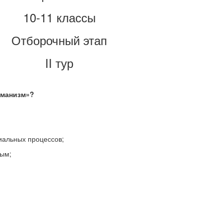
10-11 классы
Отборочный этап
II тур
уманизм»?
иальных процессов;
ным;