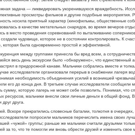
ожная задача — ликвидировать укоренившуюся враждебность. Иссл
ллективные просмотры фильмов и другие подобные мероприятия. Р
льность носила приятный характер (кинофильмы, общественные соб
овалась в качестве метательных снарядов, во время вечеров отды
ись в место проведения соревнований по выталкиванию сопернико
 создали чудовище, которое не в состоянии контролировать. К счас
, которая была одновременно простой и эффективной.
нкуренция между группами принесла бы вред всем, а сотрудничеств
йся весь день экскурсии было «обнаружено», что единственный а
застрял в придорожной канаве. Мальчики собрались вместе и толк
случае исследователи организовали перерыв в снабжении лагеря во
Понимая необходимость объединения усилий в возникшей чрезвыча
и его до конца дня. В третьем случае исследователи сообщили ма
 сумму, которую лагерь не может себе позволить. Понимая, что с
 ресурсов, мальчики внесли свои личные деньги в общий фонд. В
 друг друга.
й. Вскоре прекратились словесные баталии, толкотня в очередях,
сследователи попросили мальчиков перечислить имена своих лучш
вшей «чужой» группы; раньше же мальчики считали друзьями тольк
й за то, что те помогли им вновь обрести друзей и изменить свое 