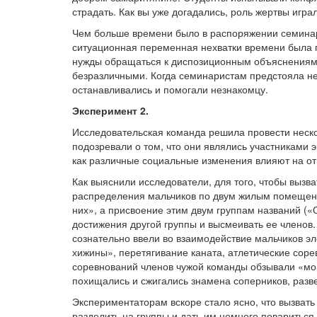
страдать. Как вы уже догадались, роль жертвы игра
Чем больше времени было в распоряжении семинар
ситуационная переменная нехватки времени была г
нужды обращаться к диспозиционным объяснениям
безразличными. Когда семинаристам предстояла не 
останавливались и помогали незнакомцу.
Эксперимент 2.
Исследовательская команда решила провести неско
подозревали о том, что они являлись участниками 
как различные социальные изменения влияют на о
Как выяснили исследователи, для того, чтобы вызва
распределения мальчиков по двум жилым помещения
них», а присвоение этим двум группам названий (
достижения другой группы и высмеивать ее членов.
сознательно ввели во взаимодействие мальчиков э
хижины», перетягивание каната, атлетические сор
соревнований членов чужой команды обзывали «мо
похищались и сжигались знамена соперников, разв
Экспериментаторам вскоре стало ясно, что вызвать 
разделить на группы и дать им немного повариться 