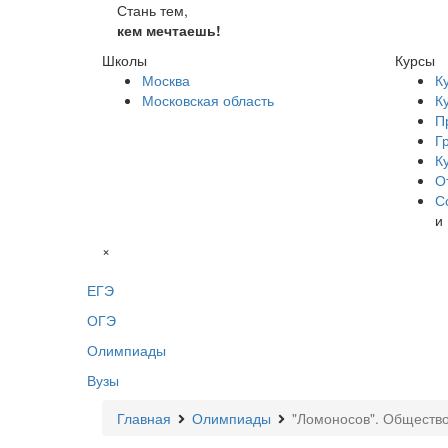
Стань тем,
кем мечтаешь!
Школы
Курсы
Москва
К
Московская область
К
П
Г
К
О
С
и
×
ЕГЭ
ОГЭ
Олимпиады
Вузы
Главная
Олимпиады
"Ломоносов". Обществ