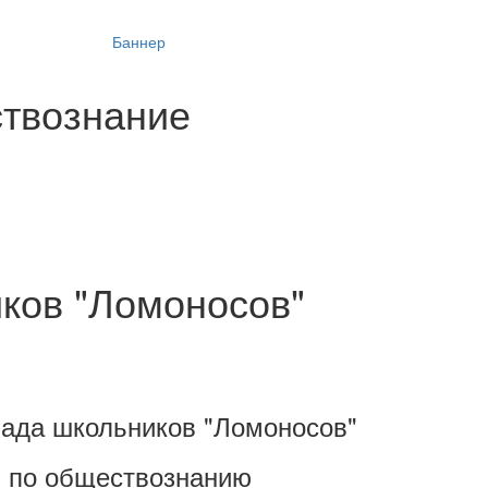
ствознание
ков "Ломоносов"
ада школьников "Ломоносов"
по обществознанию