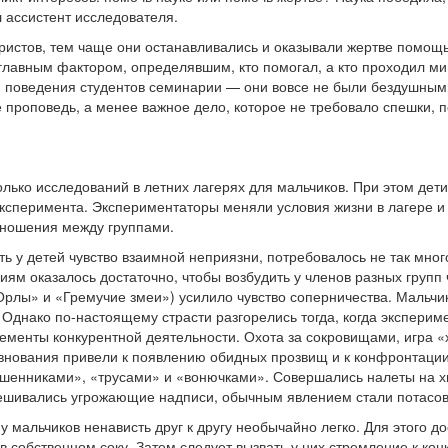
л ассистент исследователя.
истов, тем чаще они останавливались и оказывали жертве помощь
лавным фактором, определявшим, кто помогал, а кто проходил ми
 поведения студентов семинарии — они вовсе не были бездушным
проповедь, а менее важное дело, которое не требовало спешки, п
лько исследований в летних лагерях для мальчиков. При этом дети
эксперимента. Экспериментаторы меняли условия жизни в лагере и
тношения между группами.
ть у детей чувство взаимной неприязни, потребовалось не так мног
м оказалось достаточно, чтобы возбудить у членов разных групп 
«Орлы» и «Гремучие змеи») усилило чувство соперничества. Мальчи
 Однако по-настоящему страсти разгорелись тогда, когда эксперим
лементы конкурентной деятельности. Охота за сокровищами, игра 
евнования привели к появлению обидных прозвищ и к конфронтации
шенниками», «трусами» и «вонючками». Совершались налеты на х
ешивались угрожающие надписи, обычным явлением стали потасовк
у мальчиков ненависть друг к другу необычайно легко. Для этого до
в собственном соку. Затем следует вызвать у них стремление к кон