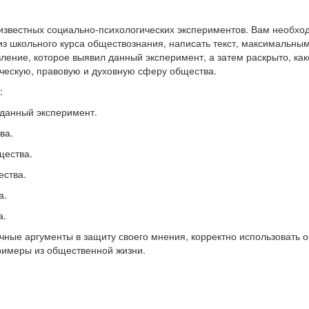
известных социально-психологических экспериментов. Вам необхо
 из школьного курса обществознания, написать текст, максимальны
вление, которое выявил данный эксперимент, а затем раскрыто, как
ческую, правовую и духовную сферу общества.
:
 данный эксперимент.
ва.
щества.
ества.
а.
а.
чные аргументы в защиту своего мнения, корректно использовать
римеры из общественной жизни.