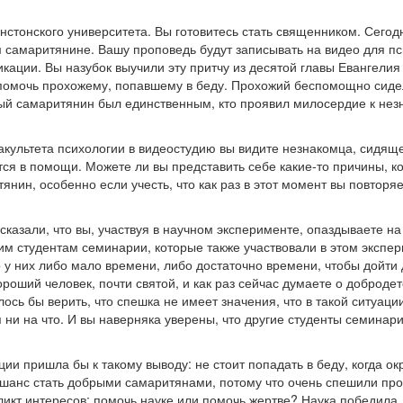
нстонского университета. Вы готовитесь стать священником. Сегод
 самаритянине. Вашу проповедь будут записывать на видео для пс
ции. Вы назубок выучили эту притчу из десятой главы Евангелия 
 помочь прохожему, попавшему в беду. Прохожий беспомощно сидел
ый самаритянин был единственным, кто проявил милосердие к незн
факультета психологии в видеостудию вы видите незнакомца, сидяще
ется в помощи. Можете ли вы представить себе какие-то причины, 
нин, особенно если учесть, что как раз в этот момент вы повторяе
казали, что вы, участвуя в научном эксперименте, опаздываете н
им студентам семинарии, которые также участвовали в этом экспе
о у них либо мало времени, либо достаточно времени, чтобы дойти
роший человек, почти святой, и как раз сейчас думаете о добродет
ось бы верить, что спешка не имеет значения, что в такой ситуаци
ни на что. И вы наверняка уверены, что другие студенты семинари
ации пришла бы к такому выводу: не стоит попадать в беду, когда 
шанс стать добрыми самаритянами, потому что очень спешили про
кт интересов: помочь науке или помочь жертве? Наука победила, 