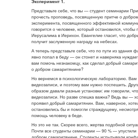
Эксперимент 1.
Представьте себе, что вы — студент семинарии При
прочесть проповедь, посвященную притче о добром
эксперимента, посвященного эффективной коммуника
говорится о человеке, который остановился, чтобы
Иерусалима в Иерихон. Евангелие гласит, что добр
получит заслуженную награду на небесах.
А теперь представьте себе, что по пути из здания 
явно попал в беду — он стонет и наверняка нужда
вам помочь незнакомцу, как сделал добрый самаритя
о добром самаритянине?
Но вернемся в психологическую лабораторию. Вам с
видеозаписи, и поэтому вам нужно поспешить. Друг
образом давали разные установки: им говорили, чт
видеозаписи. Но разве спешка важна? Ведь вы — хо
проявил добрый самаритянин. Вам, наверное, хотел
остановились бы и помогли страждущему, несмотря 
помощь человеку в беде.
Но это не так. Скорее всего, жертва подобной ситу
Почти все студенты семинарии — 90 % — упустили 
добром самаритянине. Студенты испытывали конфли