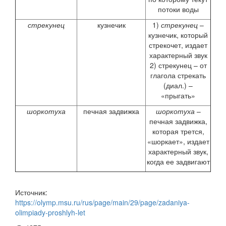
потоки воды
стрекунец
кузнечик
1)
стрекунец
–
кузнечик, который
стрекочет, издает
характерный звук
2) стрекунец – от
глагола стрекать
(диал.) –
«прыгать»
шоркотуха
печная задвижка
шоркотуха
–
печная задвижка,
которая трется,
«шоркает», издает
характерный звук,
когда ее задвигают
Источник:
https://olymp.msu.ru/rus/page/main/29/page/zadaniya-
olimpiady-proshlyh-let