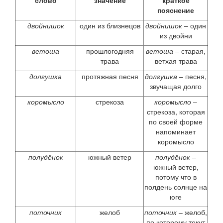
слово
значение
краткое
пояснение
двойнишок
один из близнецов
двойнишок
– один
из двойни
ветоша
прошлогодняя
ветоша
– старая,
трава
ветхая трава
долгушка
протяжная песня
долгушка
– песня,
звучащая долго
коромысло
стрекоза
коромысло
–
стрекоза, которая
по своей форме
напоминает
коромысло
полудёнок
южный ветер
полудёнок
–
южный ветер,
потому что в
полдень солнце на
юге
поточник
желоб
поточник
– желоб,
по которому текут