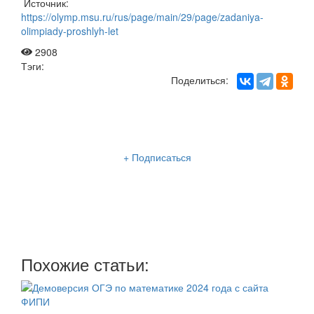
Источник:
https://olymp.msu.ru/rus/page/main/29/page/zadaniya-
olimpiady-proshlyh-let
2908
Тэги:
Поделиться:
Рассылка «Lancman School»
+ Подписаться
Мы отправляем нашу интересную и очень полезную
рассылку
два раза в неделю: во вторник и пятницу
Похожие статьи: