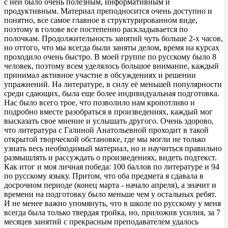
с ней было очень полезным, информативным и
продуктивным. Материал преподносится очень доступно и
понятно, все самое главное в структурированном виде,
поэтому в голове все постепенно раскладывается по
полочкам. Продолжительность занятий чуть больше 2-х часов,
но оттого, что мы всегда были заняты делом, время на курсах
проходило очень быстро. В моей группе по русскому было 8
человек, поэтому всем уделялось большое внимание, каждый
принимал активное участие в обсуждениях и решении
упражнений. На литературе, в силу её меньшей популярности
среди сдающих, была еще более индивидуальная подготовка.
Нас было всего трое, что позволило нам кропотливо и
подробно вместе разобраться в произведениях, каждый мог
высказать свое мнение и услышать другого. Очень здорово,
что литература с Галиной Анатольевной проходит в такой
открытой творческой обстановке, где мы могли не только
узнать весь необходимый материал, но и научиться правильно
размышлять и рассуждать о произведениях, видеть подтекст.
Как итог и моя личная победа: 100 баллов по литературе и 94
по русскому языку. Притом, что оба предмета я сдавала в
досрочном периоде (конец марта - начало апреля), а значит и
времени на подготовку было меньше чем у остальных ребят.
И не менее важно упомянуть, что в школе по русскому у меня
всегда была только твердая тройка, но, приложив усилия, за 7
месяцев занятий с прекрасным преподавателем удалось