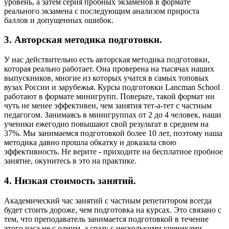
уровень, а затем серия пробных экзаменов в формате
реального экзамена с последующим анализом прироста
баллов и допущенных ошибок.
3. Авторская методика подготовки.
У нас действительно есть авторская методика подготовки,
которая реально работает. Она проверена на тысячах наших
выпускников, многие из которых учатся в самых топовых
вузах России и зарубежья. Курсы подготовки Lancman School
работают в формате минигрупп. Поверьте, такой формат ни
чуть не менее эффективен, чем занятия тет-а-тет с частным
педагогом. Занимаясь в минигруппах от 2 до 4 человек, наши
ученики ежегодно повышают свой результат в среднем на
37%. Мы занимаемся подготовкой более 10 лет, поэтому наша
методика давно прошла обкатку и доказала свою
эффективность. Не верите - приходите на бесплатное пробное
занятие, окунитесь в это на практике.
4. Низкая стоимость занятий.
Академический час занятий с частным репетитором всегда
будет стоить дороже, чем подготовка на курсах. Это связано с
тем, что преподаватель занимается подготовкой в течение
этого часа не с одним, а сразу с несколькими учениками.