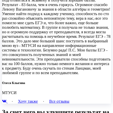
подготовиться к экзамену и получить хорошие баллы.
Результат - 83 балла, чем я очень горжусь. Огромное спасибо
Левону Вагановичу за знания в области алгебры и геометрии!
Умение найти подход к каждому ученику, способность по сто
раз спокойно объяснять непонятную тему, вера в нас,-все это
помогло мне сдать ЕГЭ и, что более важно, еще больше
полюбить математику. В группе я получала не только знания,
но и огромную поддержку от преподавателя, я всегда могла
расчитывать на помощь в неучебное время. Результат ЕГЭ - 78
баллов. Это дало мне большой шанс поступить в выбранный
мною вуз - МТУСИ на направление информационные
системы и технологии. Безумно рада! П.С. Мои баллы ЕГЭ -
это совокупность полученных знаний и моей
невнимательности. Эти преподаватели способны подготовить
вас на 100 баллов, нужно только немного желания и интереса
к предмету. Буду очень скучать по стенам Ланцман, моей
любимой группе и по всем преподавателям.
Олеся Клыгина
МТУСИ
·
Хочу также
·
Все отзывы
За счет чего вы улучшите результат на