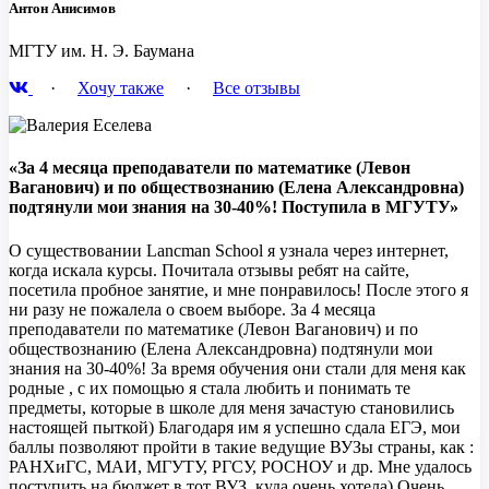
Антон Анисимов
МГТУ им. Н. Э. Баумана
·
Хочу также
·
Все отзывы
«За 4 месяца преподаватели по математике (Левон
Ваганович) и по обществознанию (Елена Александровна)
подтянули мои знания на 30-40%! Поступила в МГУТУ»
О существовании Lancman School я узнала через интернет,
когда искала курсы. Почитала отзывы ребят на сайте,
посетила пробное занятие, и мне понравилось! После этого я
ни разу не пожалела о своем выборе. За 4 месяца
преподаватели по математике (Левон Ваганович) и по
обществознанию (Елена Александровна) подтянули мои
знания на 30-40%! За время обучения они стали для меня как
родные , с их помощью я стала любить и понимать те
предметы, которые в школе для меня зачастую становились
настоящей пыткой) Благодаря им я успешно сдала ЕГЭ, мои
баллы позволяют пройти в такие ведущие ВУЗы страны, как :
РАНХиГС, МАИ, МГУТУ, РГСУ, РОСНОУ и др. Мне удалось
поступить на бюджет в тот ВУЗ, куда очень хотела) Очень