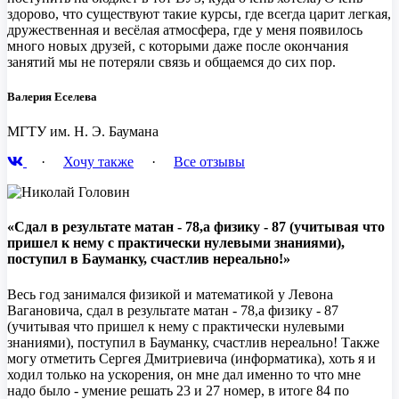
здорово, что существуют такие курсы, где всегда царит легкая,
дружественная и весёлая атмосфера, где у меня появилось
много новых друзей, с которыми даже после окончания
занятий мы не потеряли связь и общаемся до сих пор.
Валерия Еселева
МГТУ им. Н. Э. Баумана
·
Хочу также
·
Все отзывы
«Сдал в результате матан - 78,а физику - 87 (учитывая что
пришел к нему с практически нулевыми знаниями),
поступил в Бауманку, счастлив нереально!»
Весь год занимался физикой и математикой у Левона
Вагановича, сдал в результате матан - 78,а физику - 87
(учитывая что пришел к нему с практически нулевыми
знаниями), поступил в Бауманку, счастлив нереально! Также
могу отметить Сергея Дмитриевича (информатика), хоть я и
ходил только на ускорения, он мне дал именно то что мне
надо было - умение решать 23 и 27 номер, в итоге 84 по