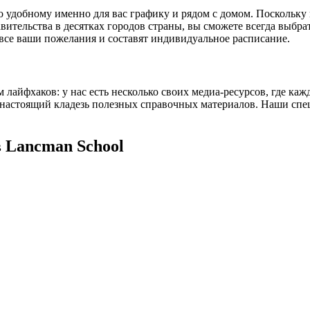
но удобному именно для вас графику и рядом с домом. Посколь
авительства в десятках городов страны, вы сможете всегда выбр
все ваши пожелания и составят индивидуальное расписание.
лайфхаков: у нас есть несколько своих медиа-ресурсов, где ка
 настоящий кладезь полезных справочных материалов. Наши спе
в Lancman School