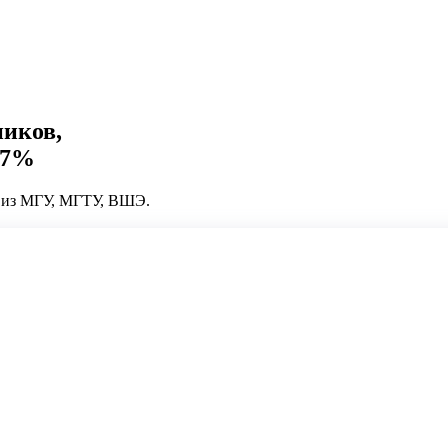
ников,
37%
у из МГУ, МГТУ, ВШЭ.