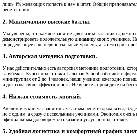
лишь 4% желающих попасть к нам в штат. Общий преподавательс
репетитором.
2. Максимально высокие баллы.
Мы уверены, что каждое занятие для физике класника должно п
демонстрировать положительную динамику своих учеников. На 
определяющее ваш первоначальный уровень, а затем серия пр
3. Авторская методика подготовки.
У нас действительно есть авторская методика подготовки, кото
зарубежья. Курсы подготовки Lancman School работают в формат
минигруппах от 2 до 4 человек, наши ученики ежегодно повыша
и доказала свою эффективность. Не верите - приходите на беспл
4. Низкая стоимость занятий.
Академический час занятий с частным репетитором всегда будет
не с одним, а сразу с несколькими учениками. Экономия очень
официальным договором об оказании услуг по подготовке.
5. Удобная логистика и комфортный график заня