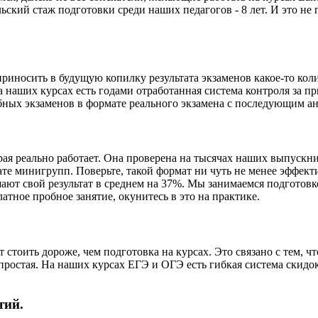
кий стаж подготовки среди наших педагогов - 8 лет. И это не 
риносить в будущую копилку результата экзаменов какое-то кол
наших курсах есть годами отработанная система контроля за пр
обных экзаменов в формате реального экзамена с последующим 
рая реально работает. Она проверена на тысячах наших выпускни
е минигрупп. Поверьте, такой формат ни чуть не менее эффектив
ют свой результат в среднем на 37%. Мы занимаемся подготовко
атное пробное занятие, окунитесь в это на практике.
 стоить дороже, чем подготовка на курсах. Это связано с тем, чт
 простая. На наших курсах ЕГЭ и ОГЭ есть гибкая система скид
тий.