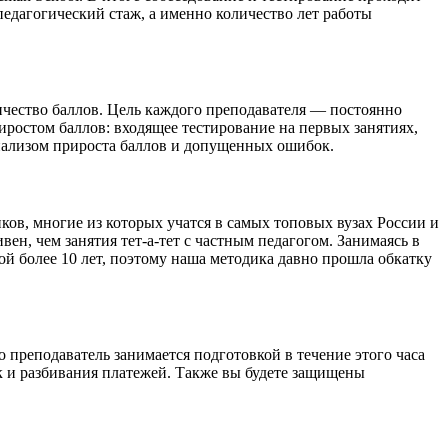
педагогический стаж, а именно количество лет работы
ичество баллов. Цель каждого преподавателя — постоянно
иростом баллов: входящее тестирование на первых занятиях,
анализом прироста баллов и допущенных ошибок.
ков, многие из которых учатся в самых топовых вузах России и
ен, чем занятия тет-а-тет с частным педагогом. Занимаясь в
й более 10 лет, поэтому наша методика давно прошла обкатку
о преподаватель занимается подготовкой в течение этого часа
ок и разбивания платежей. Также вы будете защищены