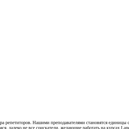
ора репетиторов. Нашими преподавателями становятся единицы 
ся, далеко не все соискатели, желающие работать на курсах Lan