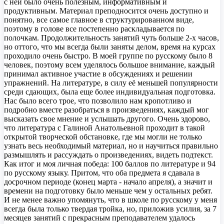
с ней было очень полезным, информативным и
продуктивным. Материал преподносится очень доступно и
понятно, все самое главное в структурированном виде,
поэтому в голове все постепенно раскладывается по
полочкам. Продолжительность занятий чуть больше 2-х часов,
но оттого, что мы всегда были заняты делом, время на курсах
проходило очень быстро. В моей группе по русскому было 8
человек, поэтому всем уделялось большое внимание, каждый
принимал активное участие в обсуждениях и решении
упражнений. На литературе, в силу её меньшей популярности
среди сдающих, была еще более индивидуальная подготовка.
Нас было всего трое, что позволило нам кропотливо и
подробно вместе разобраться в произведениях, каждый мог
высказать свое мнение и услышать другого. Очень здорово,
что литература с Галиной Анатольевной проходит в такой
открытой творческой обстановке, где мы могли не только
узнать весь необходимый материал, но и научиться правильно
размышлять и рассуждать о произведениях, видеть подтекст.
Как итог и моя личная победа: 100 баллов по литературе и 94
по русскому языку. Притом, что оба предмета я сдавала в
досрочном периоде (конец марта - начало апреля), а значит и
времени на подготовку было меньше чем у остальных ребят.
И не менее важно упомянуть, что в школе по русскому у меня
всегда была только твердая тройка, но, приложив усилия, за 7
месяцев занятий с прекрасным преподавателем удалось