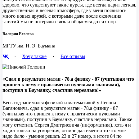
здорово, что существуют такие курсы, где всегда царит легкая,
дружественная и весёлая атмосфера, где у меня появилось
много новых друзей, с которыми даже после окончания
занятий мы не потеряли связь и общаемся до сих пор.
Валерия Еселева
МГТУ им. Н. Э. Баумана
·
Хочу также
·
Все отзывы
«Сдал в результате матан - 78,а физику - 87 (учитывая что
пришел к нему с практически нулевыми знаниями),
поступил в Бауманку, счастлив нереально!»
Весь год занимался физикой и математикой у Левона
Вагановича, сдал в результате матан - 78,а физику - 87
(учитывая что пришел к нему с практически нулевыми
знаниями), поступил в Бауманку, счастлив нереально! Также
могу отметить Сергея Дмитриевича (информатика), хоть я и
ходил только на ускорения, он мне дал именно то что мне
надо было - умение решать 23 и 27 номер, в итоге 84 по