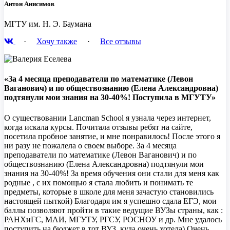
Антон Анисимов
МГТУ им. Н. Э. Баумана
·
Хочу также
·
Все отзывы
«За 4 месяца преподаватели по математике (Левон
Ваганович) и по обществознанию (Елена Александровна)
подтянули мои знания на 30-40%! Поступила в МГУТУ»
О существовании Lancman School я узнала через интернет,
когда искала курсы. Почитала отзывы ребят на сайте,
посетила пробное занятие, и мне понравилось! После этого я
ни разу не пожалела о своем выборе. За 4 месяца
преподаватели по математике (Левон Ваганович) и по
обществознанию (Елена Александровна) подтянули мои
знания на 30-40%! За время обучения они стали для меня как
родные , с их помощью я стала любить и понимать те
предметы, которые в школе для меня зачастую становились
настоящей пыткой) Благодаря им я успешно сдала ЕГЭ, мои
баллы позволяют пройти в такие ведущие ВУЗы страны, как :
РАНХиГС, МАИ, МГУТУ, РГСУ, РОСНОУ и др. Мне удалось
поступить на бюджет в тот ВУЗ, куда очень хотела) Очень