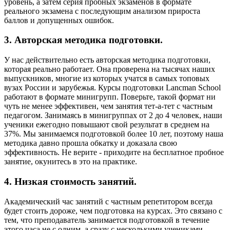
уровень, а затем серия пробных экзаменов в формате
реального экзамена с последующим анализом прироста
баллов и допущенных ошибок.
3. Авторская методика подготовки.
У нас действительно есть авторская методика подготовки,
которая реально работает. Она проверена на тысячах наших
выпускников, многие из которых учатся в самых топовых
вузах России и зарубежья. Курсы подготовки Lancman School
работают в формате минигрупп. Поверьте, такой формат ни
чуть не менее эффективен, чем занятия тет-а-тет с частным
педагогом. Занимаясь в минигруппах от 2 до 4 человек, наши
ученики ежегодно повышают свой результат в среднем на
37%. Мы занимаемся подготовкой более 10 лет, поэтому наша
методика давно прошла обкатку и доказала свою
эффективность. Не верите - приходите на бесплатное пробное
занятие, окунитесь в это на практике.
4. Низкая стоимость занятий.
Академический час занятий с частным репетитором всегда
будет стоить дороже, чем подготовка на курсах. Это связано с
тем, что преподаватель занимается подготовкой в течение
этого часа не с одним, а сразу с несколькими учениками.