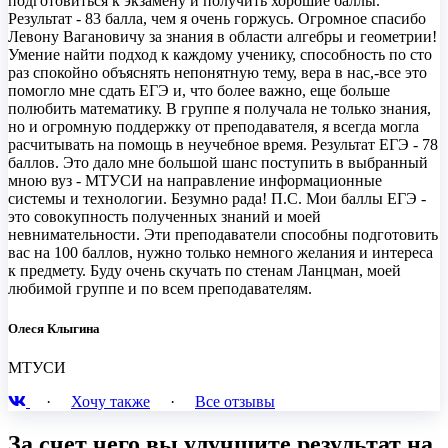
подготовиться к экзамену и получить хорошие баллы.
Результат - 83 балла, чем я очень горжусь. Огромное спасибо
Левону Вагановичу за знания в области алгебры и геометрии!
Умение найти подход к каждому ученику, способность по сто
раз спокойно объяснять непонятную тему, вера в нас,-все это
помогло мне сдать ЕГЭ и, что более важно, еще больше
полюбить математику. В группе я получала не только знания,
но и огромную поддержку от преподавателя, я всегда могла
расчитывать на помощь в неучебное время. Результат ЕГЭ - 78
баллов. Это дало мне большой шанс поступить в выбранный
мною вуз - МТУСИ на направление информационные
системы и технологии. Безумно рада! П.С. Мои баллы ЕГЭ -
это совокупность полученных знаний и моей
невнимательности. Эти преподаватели способны подготовить
вас на 100 баллов, нужно только немного желания и интереса
к предмету. Буду очень скучать по стенам Ланцман, моей
любимой группе и по всем преподавателям.
Олеся Клыгина
МТУСИ
·
Хочу также
·
Все отзывы
За счет чего вы улучшите результат на